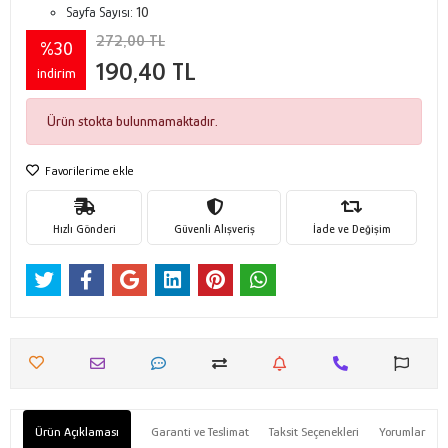
Sayfa Sayısı:
10
272,00 TL
%30
190,40 TL
indirim
Ürün stokta bulunmamaktadır.
Favorilerime ekle
Hızlı Gönderi
Güvenli Alışveriş
İade ve Değişim
Ürün Açıklaması
Garanti ve Teslimat
Taksit Seçenekleri
Yorumlar