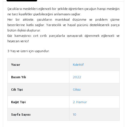
Çocuklara meslekleri eğlenceli bir şekilde öğretirken çocuğun hangi mesleğin
ne tarz kıyafetler giyebileceğini anlamasını sağlar.
Her bir aktivite, çocukların mantıksal düşünme ve problem çözme
becerilerine katkı sağlar. Yaratıcılık ve hayal gücünü destekleyerek parça
bütün ilişkisi oluşturur.
Göz kamaştırıcı cırt cırtlı parçalarla oynayarak öğrenmek eğlenceli ve
heyecan verici!
3 Yaş ve üzeri için uygundur.
Yazar
Kolektif
Basım Yılı
2022
Cilt Tipi
Ciltsiz
Kağıt Tipi
2. Hamur
Sayfa Sayısı
10