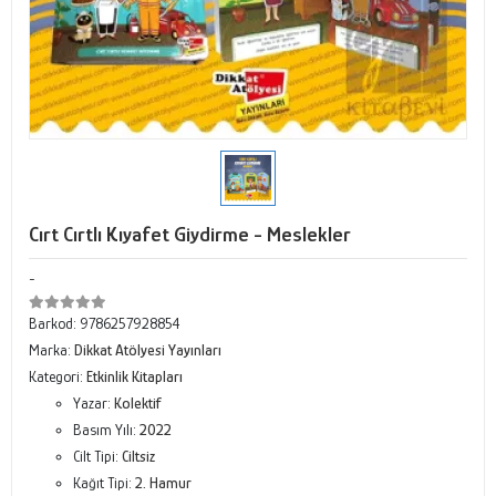
Cırt Cırtlı Kıyafet Giydirme - Meslekler
-
Barkod:
9786257928854
Marka:
Dikkat Atölyesi Yayınları
Kategori:
Etkinlik Kitapları
Yazar:
Kolektif
Basım Yılı:
2022
Cilt Tipi:
Ciltsiz
Kağıt Tipi:
2. Hamur