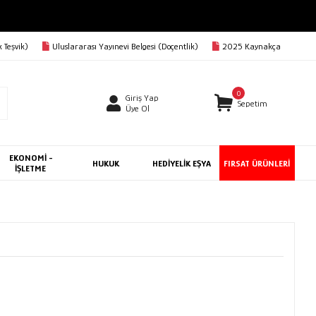
 Teşvik)
Uluslararası Yayınevi Belgesi (Doçentlik)
2025 Kaynakça
0
Giriş Yap
Sepetim
Üye Ol
EKONOMİ -
HUKUK
HEDİYELİK EŞYA
FIRSAT ÜRÜNLERİ
İŞLETME