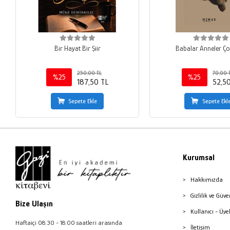
Bir Hayat Bir Şiir
Babalar Anneler Ço
250,00 TL
70,00 
%25
%25
187,50 TL
52,5
Sepete Ekle
Sepete Ekl
Kurumsal
Hakkımızda
Gizlilik ve Güve
Bize Ulaşın
Kullanıcı - Üye
Haftaiçi 08:30 - 18:00 saatleri arasında
İletişim