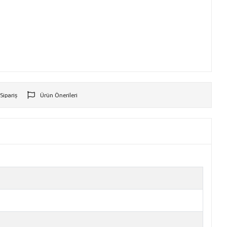
 Sipariş
Ürün Önerileri
r