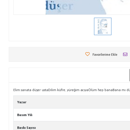
Favorilerime Ekle
Elim sanata düşer ustaDilim küfre, yüreğim acıyaÖlüm hep banaBana mı d
Yazar
Basım Yılı
Baskı Sayısı