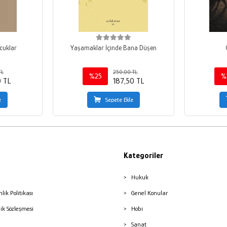
cuklar
Yaşamaklar İçinde Bana Düşen
TL
250,00 TL
%25
%
0 TL
187,50 TL
e
Sepete Ekle
Kategoriler
Hukuk
nlik Politikası
Genel Konular
lik Sözleşmesi
Hobi
Sanat