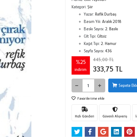
Kategori:
Şiir
Yazar:
Refik Durbaş
Basım Yılı:
Aralık 2018
Baskı Sayısı:
2. Baskı
Cilt Tipi:
Ciltsiz
Kağıt Tipi:
2. Hamur
Sayfa Sayısı:
436
445,00 TL
%25
333,75 TL
indirim
Sepete Ekl
Favorilerime ekle
Hızlı Gönderi
Güvenli Alışveriş