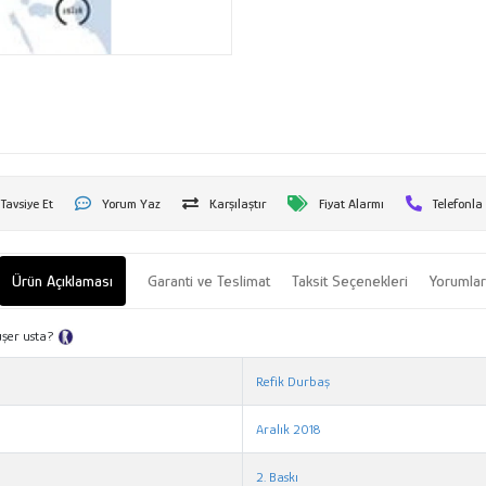
Tavsiye Et
Yorum Yaz
Karşılaştır
Fiyat Alarmı
Telefonla
Ürün Açıklaması
Garanti ve Teslimat
Taksit Seçenekleri
Yorumla
üşer usta?
Tanıtım Metni
Refik Durbaş
Aralık 2018
2. Baskı