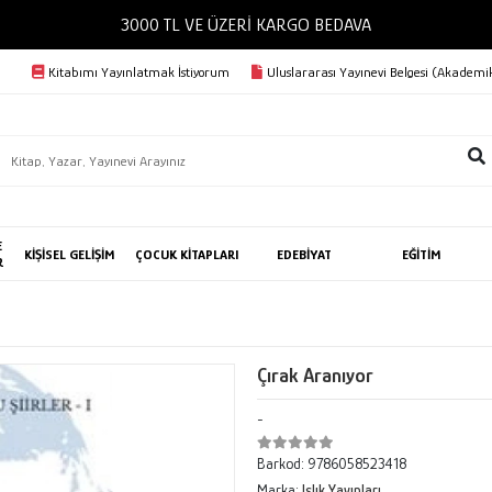
3000 TL VE ÜZERİ KARGO BEDAVA
Kitabımı Yayınlatmak İstiyorum
Uluslararası Yayınevi Belgesi (Akademik
E
KİŞİSEL GELİŞİM
ÇOCUK KİTAPLARI
EDEBİYAT
EĞİTİM
R
Çırak Aranıyor
-
Barkod:
9786058523418
Marka:
Islık Yayınları