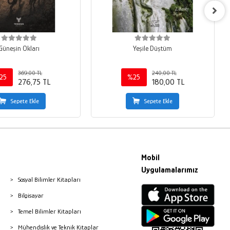
Güneşin Okları
Yeşile Düştüm
369,00 TL
240,00 TL
25
%25
276,75 TL
180,00 TL
Sepete Ekle
Sepete Ekle
Mobil
Uygulamalarımız
Sosyal Bilimler Kitapları
Bilgisayar
Temel Bilimler Kitapları
Mühendislik ve Teknik Kitaplar