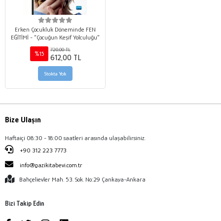
Erken Çocukluk Döneminde FEN
EĞİTİMİ - “Çocuğun Keşif Yolculuğu”
720,00 TL
%15
612,00 TL
Stokta Yok
Bize Ulaşın
Haftaiçi 08:30 - 18:00 saatleri arasında ulaşabilirsiniz.
+90 312 223 7773
info@gazikitabevi.com.tr
Bahçelievler Mah. 53. Sok. No:29 Çankaya-Ankara
Bizi Takip Edin