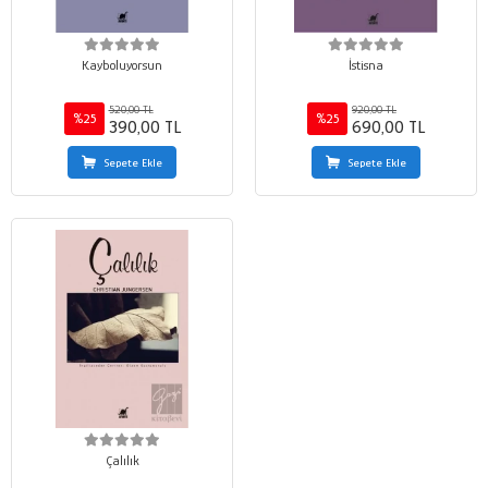
Kayboluyorsun
İstisna
520,00 TL
920,00 TL
%25
%25
390,00 TL
690,00 TL
Sepete Ekle
Sepete Ekle
Çalılık