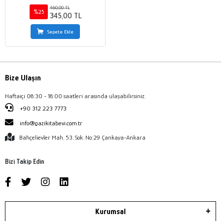
460,00 TL
%25
345,00 TL
Sepete Ekle
Bize Ulaşın
Haftaiçi 08:30 - 18:00 saatleri arasında ulaşabilirsiniz.
+90 312 223 7773
info@gazikitabevi.com.tr
Bahçelievler Mah. 53. Sok. No:29 Çankaya-Ankara
Bizi Takip Edin
Kurumsal