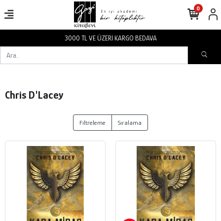
0
3000 TL VE ÜZERİ KARGO BEDAVA
Chris D'Lacey
Filtreleme
Sıralama