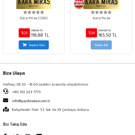
Kara Miras (Ciltli)
Kara Miras
158,50 TL
265,00 TL
%25
%30
118,88 TL
185,50 TL
Sepete Ekle
Stokta Yok
Bize Ulaşın
Haftaiçi 08:30 - 18:00 saatleri arasında ulaşabilirsiniz.
+90 312 223 7773
info@gazikitabevi.com.tr
Bahçelievler Mah. 53. Sok. No:29 Çankaya-Ankara
Bizi Takip Edin