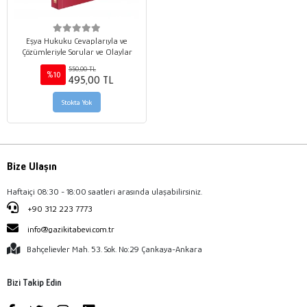
Eşya Hukuku Cevaplarıyla ve
Çözümleriyle Sorular ve Olaylar
550,00 TL
%10
495,00 TL
Stokta Yok
Bize Ulaşın
Haftaiçi 08:30 - 18:00 saatleri arasında ulaşabilirsiniz.
+90 312 223 7773
info@gazikitabevi.com.tr
Bahçelievler Mah. 53. Sok. No:29 Çankaya-Ankara
Bizi Takip Edin