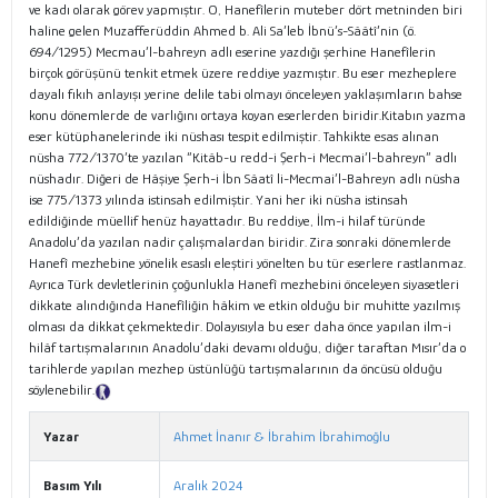
ve kadı olarak görev yapmıştır. O, Hanefîlerin muteber dört metninden biri
haline gelen Muzafferüddin Ahmed b. Ali Sa’leb İbnü’s-Sââtî’nin (ö.
694/1295) Mecmau’l-bahreyn adlı eserine yazdığı şerhine Hanefîlerin
birçok görüşünü tenkit etmek üzere reddiye yazmıştır. Bu eser mezheplere
dayalı fıkıh anlayışı yerine delile tabi olmayı önceleyen yaklaşımların bahse
konu dönemlerde de varlığını ortaya koyan eserlerden biridir.Kitabın yazma
eser kütüphanelerinde iki nüshası tespit edilmiştir. Tahkikte esas alınan
nüsha 772/1370’te yazılan “Kitâb-u redd-i Şerh-i Mecmai’l-bahreyn” adlı
nüshadır. Diğeri de Hâşiye Şerh-i İbn Sâatî li-Mecmai’l-Bahreyn adlı nüsha
ise 775/1373 yılında istinsah edilmiştir. Yani her iki nüsha istinsah
edildiğinde müellif henüz hayattadır. Bu reddiye, İlm-i hilaf türünde
Anadolu’da yazılan nadir çalışmalardan biridir. Zira sonraki dönemlerde
Hanefî mezhebine yönelik esaslı eleştiri yönelten bu tür eserlere rastlanmaz.
Ayrıca Türk devletlerinin çoğunlukla Hanefî mezhebini önceleyen siyasetleri
dikkate alındığında Hanefîliğin hâkim ve etkin olduğu bir muhitte yazılmış
olması da dikkat çekmektedir. Dolayısıyla bu eser daha önce yapılan ilm-i
hilâf tartışmalarının Anadolu’daki devamı olduğu, diğer taraftan Mısır’da o
tarihlerde yapılan mezhep üstünlüğü tartışmalarının da öncüsü olduğu
söylenebilir.
Tanıtım Metni
Yazar
Ahmet İnanır & İbrahim İbrahimoğlu
Basım Yılı
Aralık 2024