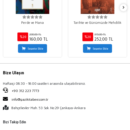
Perde ve Mana
Tarihte ve Günümüzde Mehdilik
200,00 TL
315,00 TL
%20
%20
160,00 TL
252,00 TL
Sepete Ekle
Sepete Ekle
Bize Ulaşın
Haftaiçi 08:30 - 18:00 saatleri arasında ulaşabilirsiniz.
+90 312 223 7773
info@gazikitabevi.com.tr
Bahçelievler Mah. 53. Sok. No:29 Çankaya-Ankara
Bizi Takip Edin