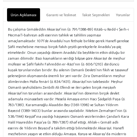
Ürün Açıklaması
Garanti ve Teslimat
Taksit Seçenekleri
Yorumlar
Bu çalışma Cemâleddin Aksarâyî’nin (ö. 791/1388-89) Kitâb-u Redd-i Şerh-i
Mecmai'l-bahreyn adlı eserinin tahkik ve tahlilini yapmayı
amaçlamaktadır. 1071’de Anadolu’nun fethiyle birlikte gerek Hanefî gerekse
Şâfiî mezhebine mensup birçok fakih çeşitli gerekçelerle Anadolu’ya göç
etmektedir. Onun yaşadığı dönem Anadolu’da beyliklerin etkin olduğu bir
zaman dilimidir. Bazı kaynakların verdiği bilgiye göre Aksarâyî de meşhur
müfessir ve Şâfiî fakihi Fahreddin er-Râzî’nin (ö. 606/1210) dördüncü
kuşak torunlarından biridir. Bu ailenin Osmanlı Devleti’nin fıkıh ve tasavvuf
geleneğinin oluşmasında önemli bir yeri vardır. Zira Osmanlıların meşhur
âlimlerinden Molla Fenârî (ö. 834/1431), Aksarâyî’nin talebesidir. Meşhur
Osmanlı şeyhülislâmı Zenbilli Ali Efendi ve ileri gelen birçok meşâyıh
Aksarâyî’nin torunları arasındadır. Aksarâyî’nin dönemin birçok devlet
adamıyla münasebeti vardır. Meselâ Amasya emiri Hacı Şâdgeldi Paşa (ö.
783/1381), Karamanoğlu Alaaddin Bey (1361-1398) ve Sultan Yıldırım
Bayezid (1389-1403) bunlar arasında sayılabilir. Nitekim Zemahşerî'nin (ö.
538/1144) Keşşâf’ına yazdığı hâşiyesini Osmanlı vezirlerinden Çandarlı Kara
Halil Hayreddin Paşa’ya (ö. 789/1387) ithaf ettiği, Ahlâk-ı Cemâlî adlı
eserini de Yıldırım Beyazıd’a takdim ettiği bilinmektedir.Aksarâyî, Hanefî
mezhebinin yaygın ve etkin olduğu Amasya, Konya ve Aksaray’da müderris