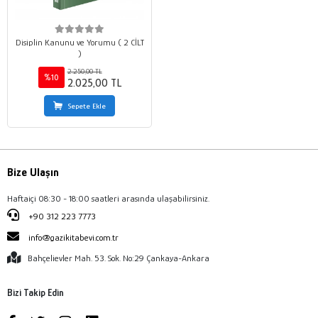
Disiplin Kanunu ve Yorumu ( 2 CİLT
)
2.250,00 TL
%10
2.025,00 TL
Sepete Ekle
Bize Ulaşın
Haftaiçi 08:30 - 18:00 saatleri arasında ulaşabilirsiniz.
+90 312 223 7773
info@gazikitabevi.com.tr
Bahçelievler Mah. 53. Sok. No:29 Çankaya-Ankara
Bizi Takip Edin