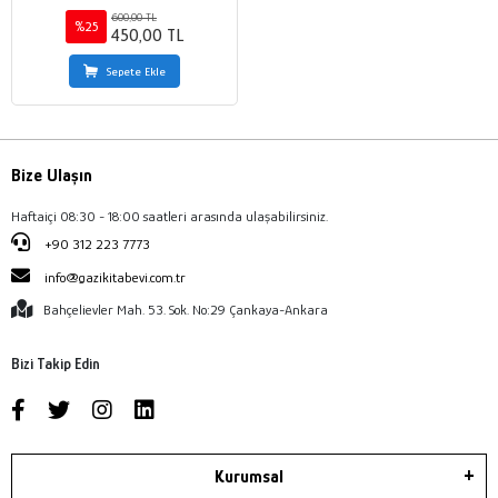
600,00 TL
%25
450,00 TL
Sepete Ekle
Bize Ulaşın
Haftaiçi 08:30 - 18:00 saatleri arasında ulaşabilirsiniz.
+90 312 223 7773
info@gazikitabevi.com.tr
Bahçelievler Mah. 53. Sok. No:29 Çankaya-Ankara
Bizi Takip Edin
Kurumsal