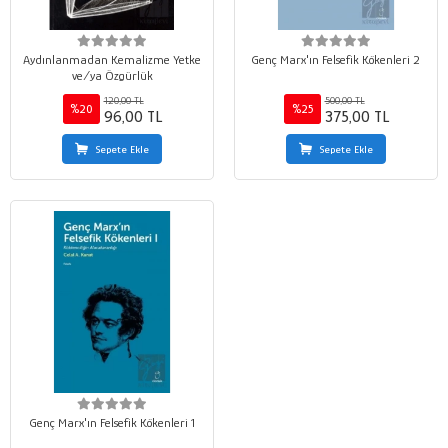
Aydınlanmadan Kemalizme Yetke
Genç Marx'ın Felsefik Kökenleri 2
ve/ya Özgürlük
120,00 TL
500,00 TL
%20
%25
96,00 TL
375,00 TL
Sepete Ekle
Sepete Ekle
Genç Marx'ın Felsefik Kökenleri 1