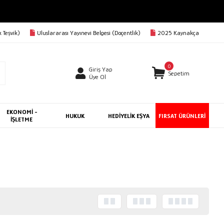
 Teşvik)
Uluslararası Yayınevi Belgesi (Doçentlik)
2025 Kaynakça
0
Giriş Yap
Sepetim
Üye Ol
EKONOMİ -
HUKUK
HEDİYELİK EŞYA
FIRSAT ÜRÜNLERİ
İŞLETME