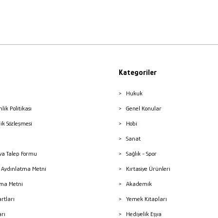
Kategoriler
Hukuk
nlik Politikası
Genel Konular
lik Sözleşmesi
Hobi
Sanat
a Talep Formu
Sağlık - Spor
sı Aydınlatma Metni
Kırtasiye Ürünleri
ma Metni
Akademik
artları
Yemek Kitapları
arı
Hediyelik Eşya