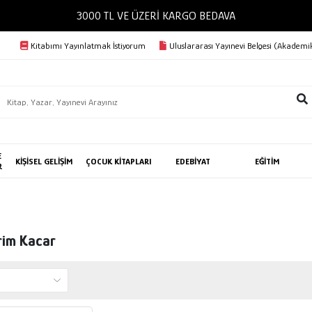
3000 TL VE ÜZERİ KARGO BEDAVA
Kitabımı Yayınlatmak İstiyorum
Uluslararası Yayınevi Belgesi (Akademik
E
KİŞİSEL GELİŞİM
ÇOCUK KİTAPLARI
EDEBİYAT
EĞİTİM
R
rim Kacar