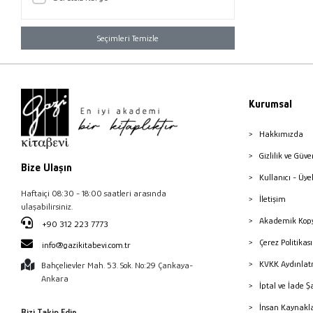
Seçimleri Temizle
Kurumsal
Hakkımızda
Gizlilik ve Güve
Bize Ulaşın
Kullanıcı - Üye
Haftaiçi 08:30 - 18:00 saatleri arasında
İletişim
ulaşabilirsiniz.
Akademik Kopy
+90 312 223 7773
Çerez Politika
info@gazikitabevi.com.tr
KVKK Aydınlat
Bahçelievler Mah. 53. Sok. No:29 Çankaya-
Ankara
İptal ve İade Ş
İnsan Kaynakl
Bizi Takip Edin