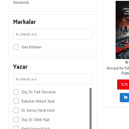
Akademik
Markalar
Gazi Kitabevi
Yazar
Avrupa’da Yük
Poli
%18
Doç. Dr. Faik Tanrıkulu
Batuhan Aktürk Tezel
Dr. Derviş Fikret Ünal
Doç. Dr. Dilek Yiğit
Betül Şaziye Kütük