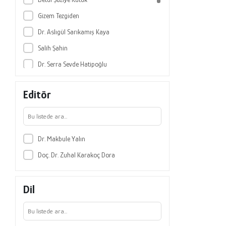
Gizem Tezgiden
Dr. Aslıgül Sarıkamış Kaya
Salih Şahin
Dr. Serra Sevde Hatipoğlu
Doç. Dr. Mehmet Sadık Akyar
Editör
Doç. Dr. Hakan Arıdemir
Doç. Dr. Nuri Korkmaz
Cansu Bitirim Kacar
Dr. Makbule Yalın
Dr. Halil Deligöz
Doç. Dr. Zuhal Karakoç Dora
Doç. Dr. Zahide Erdoğan
Dr. Hacı Mehmet Boyraz
Dil