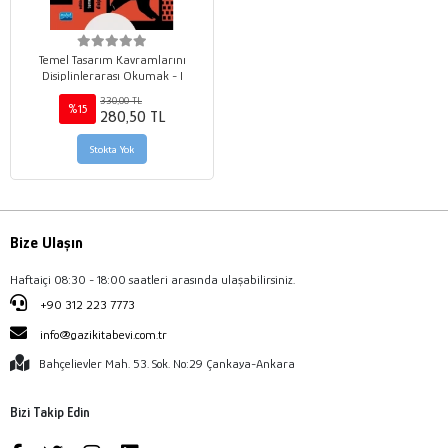
Temel Tasarım Kavramlarını
Disiplinlerarası Okumak - I
330,00 TL
%15
280,50 TL
Stokta Yok
Bize Ulaşın
Haftaiçi 08:30 - 18:00 saatleri arasında ulaşabilirsiniz.
+90 312 223 7773
info@gazikitabevi.com.tr
Bahçelievler Mah. 53. Sok. No:29 Çankaya-Ankara
Bizi Takip Edin