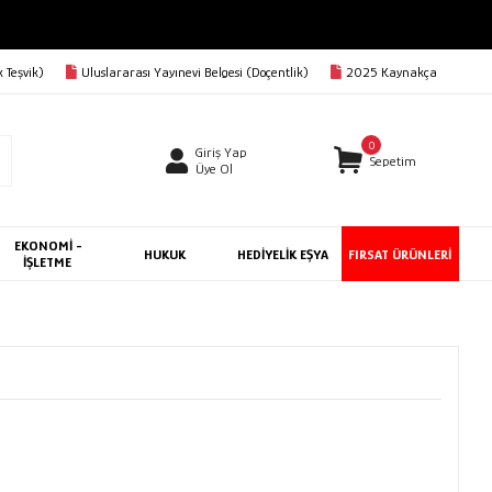
 Teşvik)
Uluslararası Yayınevi Belgesi (Doçentlik)
2025 Kaynakça
0
Giriş Yap
Sepetim
Üye Ol
EKONOMİ -
HUKUK
HEDİYELİK EŞYA
FIRSAT ÜRÜNLERİ
İŞLETME