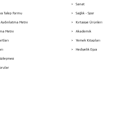
Sanat
a Talep Formu
Sağlık - Spor
sı Aydınlatma Metni
Kırtasiye Ürünleri
ma Metni
Akademik
artları
Yemek Kitapları
arı
Hediyelik Eşya
Sözleşmesi
Sorular
mleri
superKET E-ticaret ve Pazaryeri Entegrasyon Çözümleri