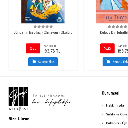
Dünyanın En Sıkıcı (Olmayan) Okulu 3
Kulede Bir Tuhaflı
245,00 TL
245,00 
%25
%25
183,75 TL
183,7
Sepete Ekle
Sepete Ekl
Kurumsal
Hakkımızda
Gizlilik ve Güve
Bize Ulaşın
Kullanıcı - Üye