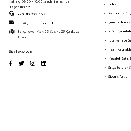
Haftaiçi 08:30 - 18:00 saatleri arasında
İletişim
ulaşabilirsiniz.
Akademik Kopy
+90 312 223 7773
Çerez Politika
info@gazikitabevi.com.tr
KVKK Aydınlat
Bahçelievler Mah. 53. Sok. No:29 Çankaya-
Ankara
İptal ve İade Ş
İnsan Kaynakl
Bizi Takip Edin
Mesafeli Satış 
Sıkça Sorulan 
Sipariş Takip
Havale Bildiri
Yayınevleri