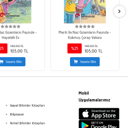
Naz Gizemlerin Peşinde -
Merih İle Naz Gizemlerin Peşinde -
Hayaletli Ev
Kokmuş Çorap Vakası
140,00 TL
140,00 TL
25
%25
105,00 TL
105,00 TL
Sepete Ekle
Sepete Ekle
Mobil
Uygulamalarımız
Sosyal Bilimler Kitapları
Bilgisayar
Temel Bilimler Kitapları