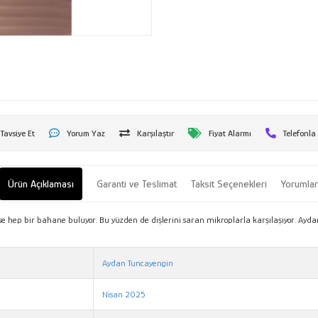
Tavsiye Et
Yorum Yaz
Karşılaştır
Fiyat Alarmı
Telefonla
Ürün Açıklaması
Garanti ve Teslimat
Taksit Seçenekleri
Yorumla
e hep bir bahane buluyor. Bu yüzden de dişlerini saran mikroplarla karşılaşıyor. Aydan 
Aydan Tuncayengin
Nisan 2025