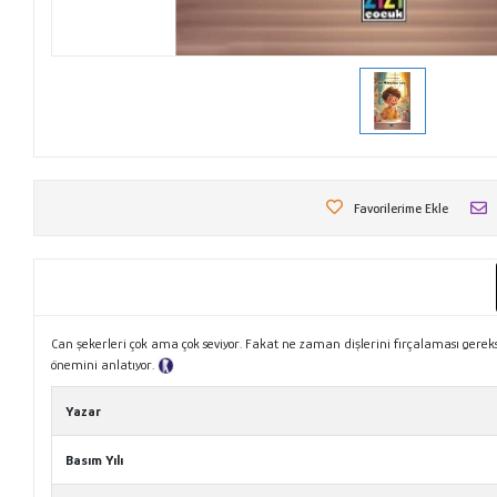
Favorilerime Ekle
Can şekerleri çok ama çok seviyor. Fakat ne zaman dişlerini fırçalaması gereks
önemini anlatıyor.
Tanıtım Metni
Yazar
Basım Yılı