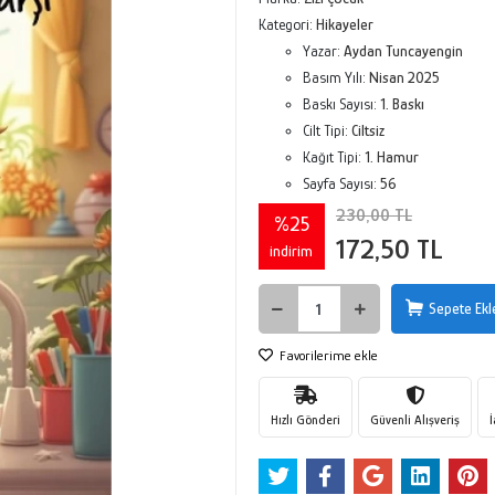
Kategori:
Hikayeler
Yazar:
Aydan Tuncayengin
Basım Yılı:
Nisan 2025
Baskı Sayısı:
1. Baskı
Cilt Tipi:
Ciltsiz
Kağıt Tipi:
1. Hamur
Sayfa Sayısı:
56
230,00 TL
%25
172,50 TL
indirim
Sepete Ekl
Favorilerime ekle
Hızlı Gönderi
Güvenli Alışveriş