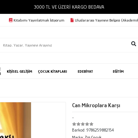
3000 TL VE ÜZERİ KARGO BEDAVA
Kitabımı Yayınlatmak İstiyorum
Uluslararası Yayınevi Belgesi (Akademik
E
KİŞİSEL GELİŞİM
ÇOCUK KİTAPLARI
EDEBİYAT
EĞİTİM
R
Can Mikroplara Karşı
-
Barkod:
9786259882154
Marka:
Zizi Çocuk