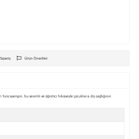
 Sipariş
Ürün Önerileri
r
Tuncayengin, bu sevimli ve öğretici hikâyeyle çocuklara diş sağlığının