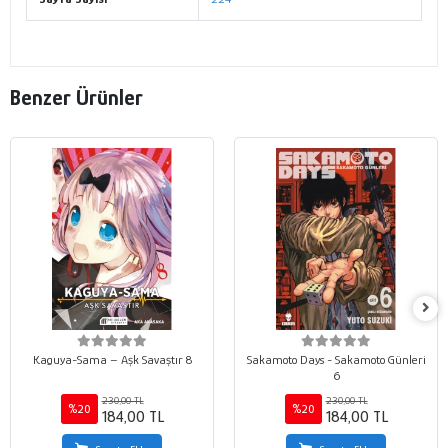
Benzer Ürünler
Kaguya-Sama – Aşk Savaştır 8
Sakamoto Days - Sakamoto Günleri
6
230,00 TL
230,00 TL
%20
%20
184,00 TL
184,00 TL