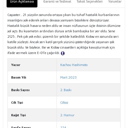
Ürün Açıklaması
Garanti ve Teslimat
Taksit Seçenekleri
Yorumlar
Cagaster... 21. yüzyılın sonunda ortaya çıkan bu tuhaf hastalık kurbanlarının
insanlığını yok ederek onları devasa yamyam böceklere dönüştürüyor.
Hastalık büyük hasara neden oldu ve insan nüfusunun üçte ikisinin ölümüne
yol açtı. Bu kıyametin ardından dünya artık bambaşka bir yer oldu. Sene
2125... Pek çok yok edici, gizemli bir şekilde katledildi. Kidow en sonunda seri
katille yüzleşti. Ancak seri katil gerçek yüzünü gösterdiğinde yaşanan şok
büyük oldu. Ve böylece, Ilie ve Kidow cinayetleri açıklığa kavuşturmak için
ifade vermek üzere E-01’e çağırıldı.
Tanıtım Metni
Yazar
Kachou Hashimoto
Basım Yılı
Mart 2023
Baskı Sayısı
2. Baskı
Cilt Tipi
Ciltsiz
Kağıt Tipi
2. Hamur
Sayfa Sayısı
224