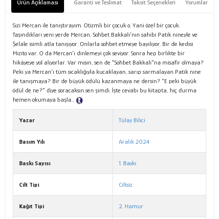
Ürün Açıklaması
Garanti ve Teslimat
Taksit Seçenekleri
Yorumlar
Sizi Mercan ile tanıştırayım. Otizmli bir çocuk o. Yani özel bir çocuk.
Taşındıkları yeni yerde Mercan, Sohbet Bakkalı’nın sahibi Patik nineyle ve
Şelale isimli atla tanışıyor. Onlarla sohbet etmeye bayılıyor. Bir de kedisi
Mizito var. O da Mercan’ı dinlemeyi çok seviyor. Sonra hep birlikte bir
hikâyeye yol alıyorlar. Var mısın, sen de “Sohbet Bakkalı”na misafir olmaya?
Peki ya Mercan’ı tüm sıcaklığıyla kucaklayan, sarıp sarmalayan Patik nine
ile tanışmaya? Bir de büyük ödülü kazanmaya ne dersin? “E peki büyük
ödül de ne?” diye soracaksın sen şimdi. İşte cevabı bu kitapta, hiç durma
hemen okumaya başla…
Tanıtım Metni
Yazar
Tülay Bilici
Basım Yılı
Aralık 2024
Baskı Sayısı
1. Baskı
Cilt Tipi
Ciltsiz
Kağıt Tipi
2. Hamur