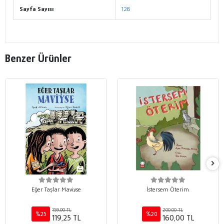
Sayfa Sayısı
128
Benzer Ürünler
Eğer Taşlar Maviyse
İstersem Öterim
159,00 TL
200,00 TL
%25
%20
119,25 TL
160,00 TL