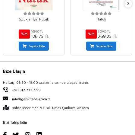
Çocuklar İçin Nutuk
Nutuk
169,00 TL
359,00 TL
%25
%25
126,75 TL
269,25 TL
Sepete Ekle
Sepete Ekle
Bize Ulaşın
Haftaiçi 08:30 - 18:00 saatleri arasında ulaşabilirsiniz.
+90 312 223 7773
info@gazikitabevi.com.tr
Bahçelievler Mah. 53. Sok. No:29 Çankaya-Ankara
Bizi Takip Edin