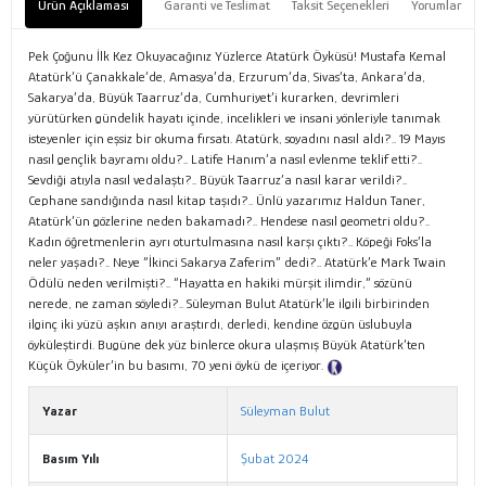
Ürün Açıklaması
Garanti ve Teslimat
Taksit Seçenekleri
Yorumlar
Pek Çoğunu İlk Kez Okuyacağınız Yüzlerce Atatürk Öyküsü! Mustafa Kemal
Atatürk’ü Çanakkale’de, Amasya’da, Erzurum’da, Sivas’ta, Ankara’da,
Sakarya’da, Büyük Taarruz’da, Cumhuriyet’i kurarken, devrimleri
yürütürken gündelik hayatı içinde, incelikleri ve insani yönleriyle tanımak
isteyenler için eşsiz bir okuma fırsatı. Atatürk, soyadını nasıl aldı?.. 19 Mayıs
nasıl gençlik bayramı oldu?.. Latife Hanım’a nasıl evlenme teklif etti?..
Sevdiği atıyla nasıl vedalaştı?.. Büyük Taarruz’a nasıl karar verildi?..
Cephane sandığında nasıl kitap taşıdı?.. Ünlü yazarımız Haldun Taner,
Atatürk’ün gözlerine neden bakamadı?.. Hendese nasıl geometri oldu?..
Kadın öğretmenlerin ayrı oturtulmasına nasıl karşı çıktı?.. Köpeği Foks’la
neler yaşadı?.. Neye “İkinci Sakarya Zaferim” dedi?.. Atatürk’e Mark Twain
Ödülü neden verilmişti?.. “Hayatta en hakiki mürşit ilimdir,” sözünü
nerede, ne zaman söyledi?.. Süleyman Bulut Atatürk’le ilgili birbirinden
ilginç iki yüzü aşkın anıyı araştırdı, derledi, kendine özgün üslubuyla
öyküleştirdi. Bugüne dek yüz binlerce okura ulaşmış Büyük Atatürk’ten
Küçük Öyküler’in bu basımı, 70 yeni öykü de içeriyor.
Tanıtım Metni
Yazar
Süleyman Bulut
Basım Yılı
Şubat 2024