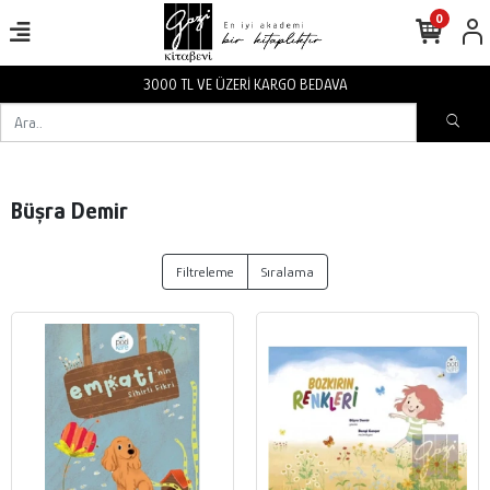
0
3000 TL VE ÜZERİ KARGO BEDAVA
Büşra Demir
Filtreleme
Sıralama