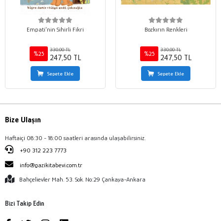
Empati’nin Sihirli Fikri
Bozkırın Renkleri
330,00 TL
330,00 TL
%25
%25
247,50 TL
247,50 TL
Sepete Ekle
Sepete Ekle
Bize Ulaşın
Haftaiçi 08:30 - 18:00 saatleri arasında ulaşabilirsiniz.
+90 312 223 7773
info@gazikitabevi.com.tr
Bahçelievler Mah. 53. Sok. No:29 Çankaya-Ankara
Bizi Takip Edin