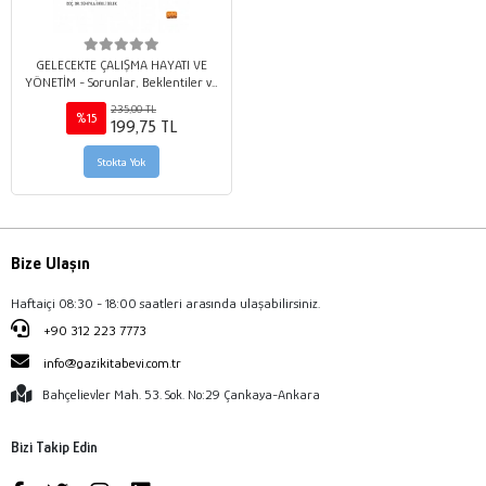
GELECEKTE ÇALIŞMA HAYATI VE
YÖNETİM - Sorunlar, Beklentiler ve
Dönüşümler
235,00 TL
%15
199,75 TL
Stokta Yok
Bize Ulaşın
Haftaiçi 08:30 - 18:00 saatleri arasında ulaşabilirsiniz.
+90 312 223 7773
info@gazikitabevi.com.tr
Bahçelievler Mah. 53. Sok. No:29 Çankaya-Ankara
Bizi Takip Edin