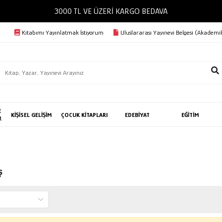
3000 TL VE ÜZERİ KARGO BEDAVA
Kitabımı Yayınlatmak İstiyorum
Uluslararası Yayınevi Belgesi (Akademik
E
KİŞİSEL GELİŞİM
ÇOCUK KİTAPLARI
EDEBİYAT
EĞİTİM
R
ş