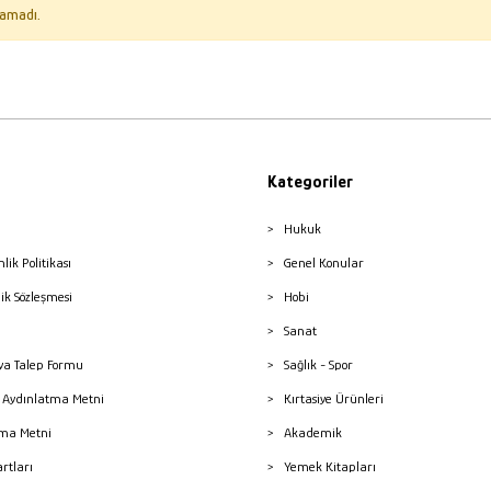
amadı.
Kategoriler
Hukuk
nlik Politikası
Genel Konular
lik Sözleşmesi
Hobi
Sanat
a Talep Formu
Sağlık - Spor
sı Aydınlatma Metni
Kırtasiye Ürünleri
ma Metni
Akademik
artları
Yemek Kitapları