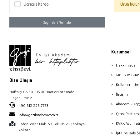
Ücretsiz Kargo
Ürün bulun
Seçimleri Temizle
Kurumsal
Hakkımızda
Gizlilik ve Güve
Bize Ulaşın
Kullanıcı - Üye
Haftaiçi 08:30 - 18:00 saatleri arasında
İletişim
ulaşabilirsiniz.
Akademik Kopy
+90 312 223 7773
Çerez Politika
info@gazikitabevi.com.tr
KVKK Aydınlat
Bahçelievler Mah. 53. Sok. No:29 Çankaya-
Ankara
İptal ve İade Ş