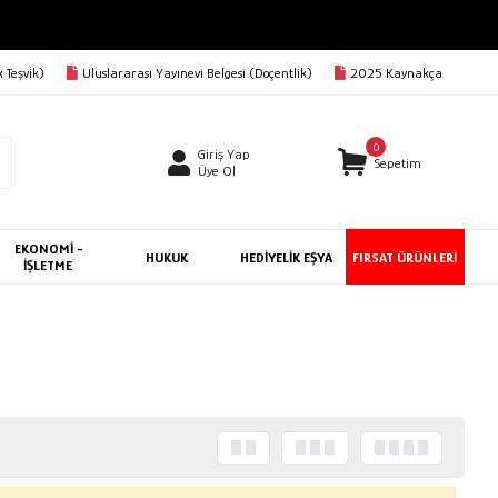
 Teşvik)
Uluslararası Yayınevi Belgesi (Doçentlik)
2025 Kaynakça
0
Giriş Yap
Sepetim
Üye Ol
EKONOMİ -
HUKUK
HEDİYELİK EŞYA
FIRSAT ÜRÜNLERİ
İŞLETME