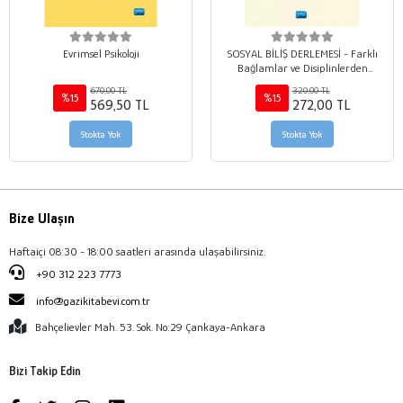
Evrimsel Psikoloji
SOSYAL BİLİŞ DERLEMESİ - Farklı
Bağlamlar ve Disiplinlerden
Yansımalar
670,00 TL
320,00 TL
%15
%15
569,50 TL
272,00 TL
Stokta Yok
Stokta Yok
Bize Ulaşın
Haftaiçi 08:30 - 18:00 saatleri arasında ulaşabilirsiniz.
+90 312 223 7773
info@gazikitabevi.com.tr
Bahçelievler Mah. 53. Sok. No:29 Çankaya-Ankara
Bizi Takip Edin