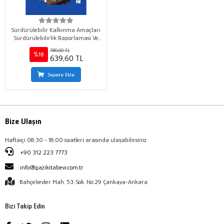
Sürdürülebilir Kalkınma Amaçları
Sürdürülebilirlik Raporlaması Ve
Denetimi
780,00 TL
%18
639,60 TL
Sepete Ekle
Bize Ulaşın
Haftaiçi 08:30 - 18:00 saatleri arasında ulaşabilirsiniz.
+90 312 223 7773
info@gazikitabevi.com.tr
Bahçelievler Mah. 53. Sok. No:29 Çankaya-Ankara
Bizi Takip Edin