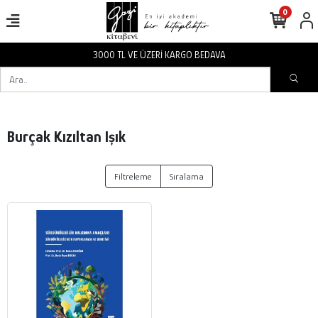
0
3000 TL VE ÜZERİ KARGO BEDAVA
Burçak Kızıltan Işık
Filtreleme
Sıralama