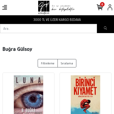
0
3000 TL VE ÜZERİ KARGO BEDAVA
Buğra Gülsoy
Filtreleme
Sıralama