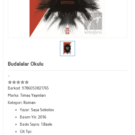
Budalalar Okulu
-
Barkod:
9786050821765
Marka:
Timaş Yayınları
Kategori:
Roman
Yazar:
Saşa Sokolov
Basım Yılı:
2016
Baskı Sayısı:
1.Baskı
Cilt Tipi: