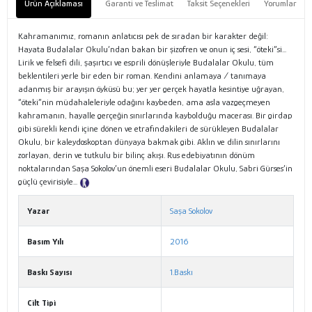
Ürün Açıklaması
Garanti ve Teslimat
Taksit Seçenekleri
Yorumlar
Kahramanımız, romanın anlatıcısı pek de sıradan bir karakter değil:
Hayata Budalalar Okulu’ndan bakan bir şizofren ve onun iç sesi, “öteki”si...
Lirik ve felsefi dili, şaşırtıcı ve esprili dönüşleriyle Budalalar Okulu, tüm
beklentileri yerle bir eden bir roman. Kendini anlamaya / tanımaya
adanmış bir arayışın öyküsü bu; yer yer gerçek hayatla kesintiye uğrayan,
“öteki”nin müdahaleleriyle odağını kaybeden, ama asla vazgeçmeyen
kahramanın, hayalle gerçeğin sınırlarında kaybolduğu macerası. Bir girdap
gibi sürekli kendi içine dönen ve etrafındakileri de sürükleyen Budalalar
Okulu, bir kaleydoskoptan dünyaya bakmak gibi. Aklın ve dilin sınırlarını
zorlayan, derin ve tutkulu bir bilinç akışı. Rus edebiyatının dönüm
noktalarından Saşa Sokolov’un önemli eseri Budalalar Okulu, Sabri Gürses’in
güçlü çevirisiyle...
Tanıtım Metni
Yazar
Saşa Sokolov
Basım Yılı
2016
Baskı Sayısı
1.Baskı
Cilt Tipi