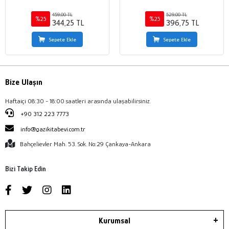
459,00 TL
529,00 TL
%25
%25
344,25 TL
396,75 TL
Sepete Ekle
Sepete Ekle
Bize Ulaşın
Haftaiçi 08:30 - 18:00 saatleri arasında ulaşabilirsiniz.
+90 312 223 7773
info@gazikitabevi.com.tr
Bahçelievler Mah. 53. Sok. No:29 Çankaya-Ankara
Bizi Takip Edin
Kurumsal