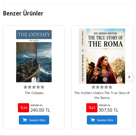
Benzer Ürünler
The Odyssey
The Hidden History The True Story of
the Roma
300,00 TL
410,00 TL
%20
%25
240,00 TL
307,50 TL
Sepete Ekle
Sepete Ekle