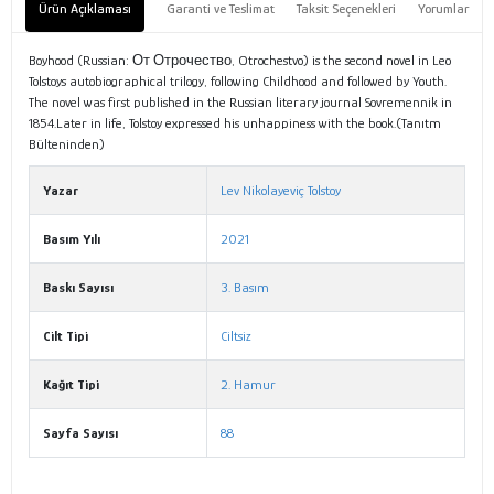
Ürün Açıklaması
Garanti ve Teslimat
Taksit Seçenekleri
Yorumlar
Boyhood (Russian: От Отрочество, Otrochestvo) is the second novel in Leo
Tolstoys autobiographical trilogy, following Childhood and followed by Youth.
The novel was first published in the Russian literary journal Sovremennik in
1854.Later in life, Tolstoy expressed his unhappiness with the book.(Tanıtm
Bülteninden)
Yazar
Lev Nikolayeviç Tolstoy
Basım Yılı
2021
Baskı Sayısı
3. Basım
Cilt Tipi
Ciltsiz
Kağıt Tipi
2. Hamur
Sayfa Sayısı
88