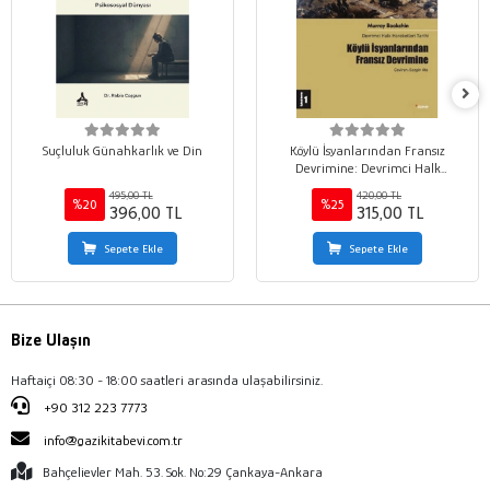
Suçluluk Günahkarlık ve Din
Köylü İsyanlarından Fransız
Devrimine: Devrimci Halk
Hareketleri Tarihi 1
495,00 TL
420,00 TL
%20
%25
396,00 TL
315,00 TL
Sepete Ekle
Sepete Ekle
Bize Ulaşın
Haftaiçi 08:30 - 18:00 saatleri arasında ulaşabilirsiniz.
+90 312 223 7773
info@gazikitabevi.com.tr
Bahçelievler Mah. 53. Sok. No:29 Çankaya-Ankara