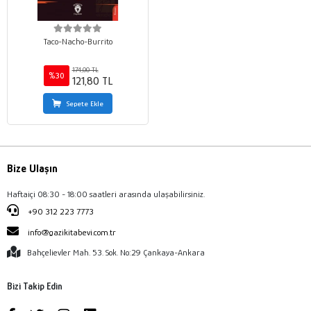
Taco-Nacho-Burrito
174,00 TL
%30
121,80 TL
Sepete Ekle
Bize Ulaşın
Haftaiçi 08:30 - 18:00 saatleri arasında ulaşabilirsiniz.
+90 312 223 7773
info@gazikitabevi.com.tr
Bahçelievler Mah. 53. Sok. No:29 Çankaya-Ankara
Bizi Takip Edin