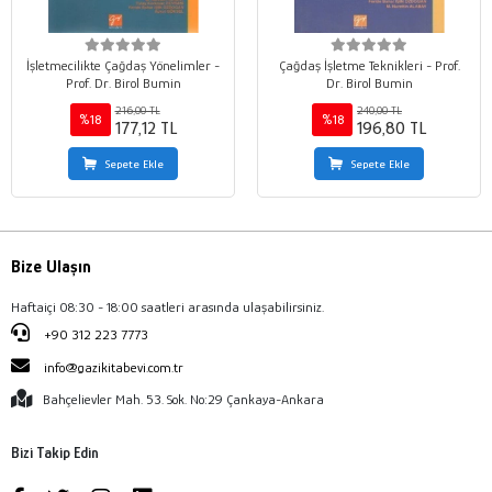
İşletmecilikte Çağdaş Yönelimler -
Çağdaş İşletme Teknikleri - Prof.
Prof. Dr. Birol Bumin
Dr. Birol Bumin
216,00 TL
240,00 TL
%18
%18
177,12 TL
196,80 TL
Sepete Ekle
Sepete Ekle
Bize Ulaşın
Haftaiçi 08:30 - 18:00 saatleri arasında ulaşabilirsiniz.
+90 312 223 7773
info@gazikitabevi.com.tr
Bahçelievler Mah. 53. Sok. No:29 Çankaya-Ankara
Bizi Takip Edin