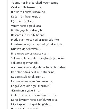
Yağmurlar bile bereketli yağmazmış.
Çiçekler bile kokmazmış,
Bir toprak alırmış koynuna,
Değerli bir hazine gibi,
Eğer biz büyükler,
Veremiyorsak çocuklara,
Bu dünyayı bir şeker gibi,
Bayramlık giysi gibi hediye,
Mutlu olamıyorsak onların gülüşleriyle,
Uçurtmalar uçuramıyorsak yüreklerinde,
Dünyayı dar ediyorsak,
Bırakmıyorsak oynayacak yer,
Saklanıyorlarsa onlar savaştan köşe bucak,
Saklambaç oynar gibi.
Acımasızca yara alıyorlarsa bedenlerinden.
Karınlarındaki açlık gurultularına,
Kapamışsak kulaklarımızı,
Her savaştan ve zulümden sonra,
En çok yara alan çocuklarımızı,
Görmüyorsa gözlerimiz.
Onların sıcacık, hesapsız gülüşlerine,
Karşılık veremiyorsak saf duygularla,
Niye taşırız bu beyni, bu gözleri,
Bu elleri, bu ayakları,