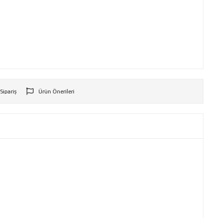
 Sipariş
Ürün Önerileri
r