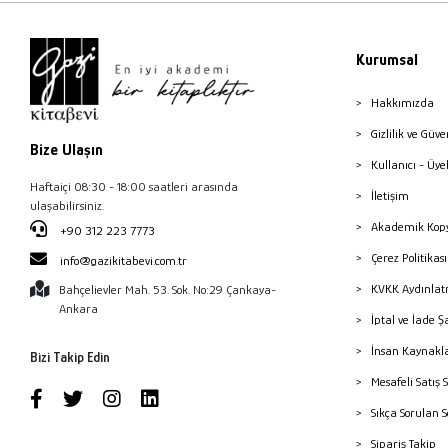
Kurumsal
Hakkımızda
Gizlilik ve Güve
Bize Ulaşın
Kullanıcı - Üye
Haftaiçi 08:30 - 18:00 saatleri arasında
İletişim
ulaşabilirsiniz.
Akademik Kopy
+90 312 223 7773
Çerez Politika
info@gazikitabevi.com.tr
KVKK Aydınlat
Bahçelievler Mah. 53. Sok. No:29 Çankaya-
Ankara
İptal ve İade Ş
İnsan Kaynakl
Bizi Takip Edin
Mesafeli Satış 
Sıkça Sorulan 
Sipariş Takip