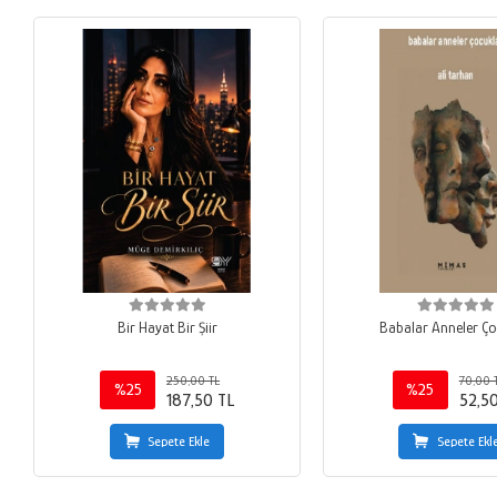
Bir Hayat Bir Şiir
Babalar Anneler Ço
250,00 TL
70,00 
%25
%25
187,50 TL
52,5
Sepete Ekle
Sepete Ekl