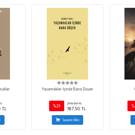
cuklar
Yaşamaklar İçinde Bana Düşen
TL
250,00 TL
%25
%
0 TL
187,50 TL
e
Sepete Ekle