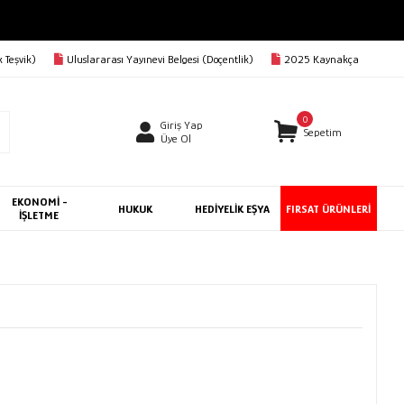
 Teşvik)
Uluslararası Yayınevi Belgesi (Doçentlik)
2025 Kaynakça
0
Giriş Yap
Sepetim
Üye Ol
EKONOMİ -
HUKUK
HEDİYELİK EŞYA
FIRSAT ÜRÜNLERİ
İŞLETME