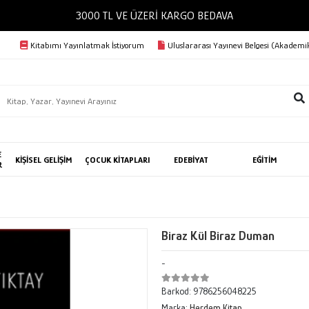
3000 TL VE ÜZERİ KARGO BEDAVA
Kitabımı Yayınlatmak İstiyorum
Uluslararası Yayınevi Belgesi (Akademik
E
KİŞİSEL GELİŞİM
ÇOCUK KİTAPLARI
EDEBİYAT
EĞİTİM
R
Biraz Kül Biraz Duman
-
Barkod:
9786256048225
Marka:
Herdem Kitap