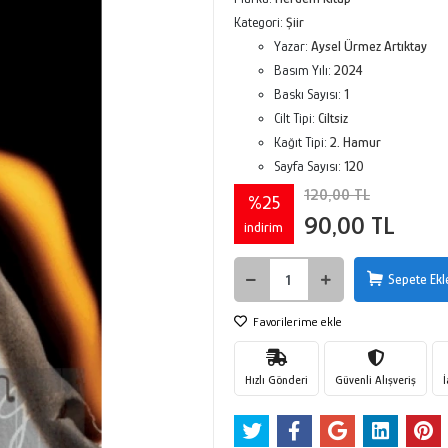
Kategori:
Şiir
Yazar:
Aysel Ürmez Artıktay
Basım Yılı:
2024
Baskı Sayısı:
1
Cilt Tipi:
Ciltsiz
Kağıt Tipi:
2. Hamur
Sayfa Sayısı:
120
120,00 TL
%25
90,00 TL
indirim
Sepete Ekl
Favorilerime ekle
Hızlı Gönderi
Güvenli Alışveriş