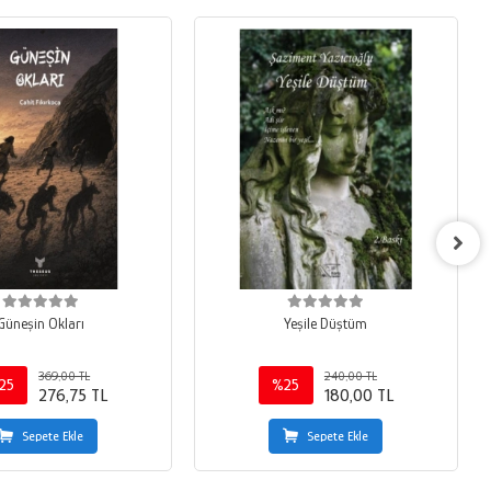
Güneşin Okları
Yeşile Düştüm
369,00 TL
240,00 TL
25
%25
276,75 TL
180,00 TL
Sepete Ekle
Sepete Ekle