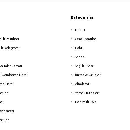
Kategoriler
Hukuk
nlik Politikası
Genel Konular
lik Sözleşmesi
Hobi
Sanat
a Talep Formu
Sağlık - Spor
sı Aydınlatma Metni
Kırtasiye Ürünleri
ma Metni
Akademik
artları
Yemek Kitapları
arı
Hediyelik Eşya
Sözleşmesi
Sorular