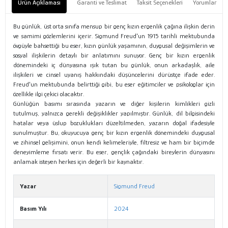
Ürün Açıklaması
Garanti ve Teslimat
Taksit Seçenekleri
Yorumlar
Bu günlük, üst orta sınıfa mensup bir genç kızın ergenlik çağına ilişkin derin
ve samimi gözlemlerini içerir. Sigmund Freud'un 1915 tarihli mektubunda
övgüyle bahsettiği bu eser, kızın günlük yaşamının, duygusal değişimlerin ve
sosyal ilişkilerin detaylı bir anlatımını sunuyor. Genç bir kızın ergenlik
dönemindeki iç dünyasına ışık tutan bu günlük, onun arkadaşlık, aile
ilişkileri ve cinsel uyanış hakkındaki düşüncelerini dürüstçe ifade eder.
Freud'un mektubunda belirttiği gibi, bu eser eğitimciler ve psikologlar için
özellikle ilgi çekici olacaktır.
Günlüğün basımı sırasında yazarın ve diğer kişilerin kimlikleri gizli
tutulmuş, yalnızca gerekli değişiklikler yapılmıştır. Günlük, dil bilgisindeki
hatalar veya üslup bozuklukları düzeltilmeden, yazarın doğal ifadesiyle
sunulmuştur. Bu, okuyucuya genç bir kızın ergenlik dönemindeki duygusal
ve zihinsel gelişimini, onun kendi kelimeleriyle, filtresiz ve ham bir biçimde
deneyimleme fırsatı verir. Bu eser, gençlik çağındaki bireylerin dünyasını
anlamak isteyen herkes için değerli bir kaynaktır.
Yazar
Sigmund Freud
Basım Yılı
2024