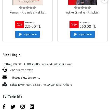
Kumaşın Ardındaki Hakikat
Aşk ve Cinselliğin Psikolojisi
300,00 TL
325,00 TL
%25
%20
225,00 TL
260,00 TL
Sepete Ekle
Sepete Ekle
Bize Ulaşın
Haftaiçi 08:30 - 18:00 saatleri arasında ulaşabilirsiniz.
+90 312 223 7773
info@gazikitabevi.com.tr
Bahçelievler Mah. 53. Sok. No:29 Çankaya-Ankara
Bizi Takip Edin