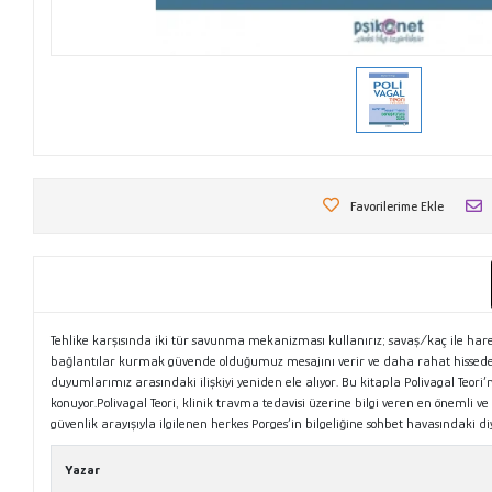
Favorilerime Ekle
Tehlike karşısında iki tür savunma mekanizması kullanırız; savaş/kaç ile hare
bağlantılar kurmak güvende olduğumuz mesajını verir ve daha rahat hissederiz.
duyumlarımız arasındaki ilişkiyi yeniden ele alıyor. Bu kitapla Polivagal Teori
konuyor.Polivagal Teori, klinik travma tedavisi üzerine bilgi veren en önemli
güvenlik arayışıyla ilgilenen herkes Porges’in bilgeliğine sohbet havasındaki di
Yazar