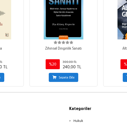
da
Zihinsel Dinginlik Sanatı
Alt
TL
300,00 TL
%20
%
0 TL
240,00 TL
e
Sepete Ekle
Kategoriler
Hukuk