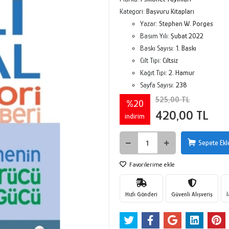
Kategori:
Başvuru Kitapları
Yazar:
Stephen W. Porges
Basım Yılı:
Şubat 2022
Baskı Sayısı:
1. Baskı
Cilt Tipi:
Ciltsiz
Kağıt Tipi:
2. Hamur
Sayfa Sayısı:
238
525,00 TL
%20
420,00 TL
indirim
Sepete Ekl
Favorilerime ekle
Hızlı Gönderi
Güvenli Alışveriş