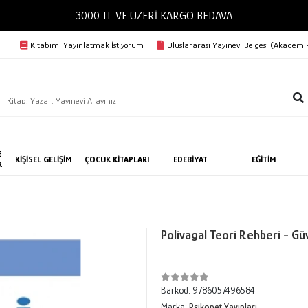
3000 TL VE ÜZERİ KARGO BEDAVA
Kitabımı Yayınlatmak İstiyorum
Uluslararası Yayınevi Belgesi (Akademik
E
KİŞİSEL GELİŞİM
ÇOCUK KİTAPLARI
EDEBİYAT
EĞİTİM
R
Polivagal Teori Rehberi - 
-
Barkod:
9786057496584
Marka:
Psikonet Yayınları