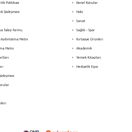
nlik Politikası
Genel Konular
lik Sözleşmesi
Hobi
Sanat
a Talep Formu
Sağlık - Spor
sı Aydınlatma Metni
Kırtasiye Ürünleri
ma Metni
Akademik
artları
Yemek Kitapları
arı
Hediyelik Eşya
Sözleşmesi
Sorular
mleri