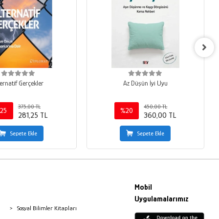
ernatif Gerçekler
Az Düşün İyi Uyu
375,00 TL
450,00 TL
25
%20
281,25 TL
360,00 TL
Sepete Ekle
Sepete Ekle
Mobil
Uygulamalarımız
Sosyal Bilimler Kitapları