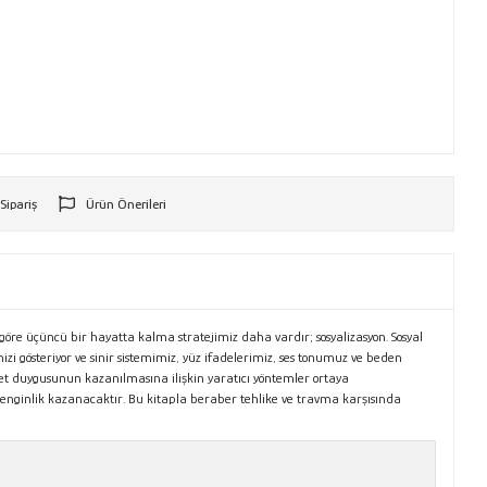
 Sipariş
Ürün Önerileri
r
öre üçüncü bir hayatta kalma stratejimiz daha vardır; sosyalizasyon. Sosyal
i gösteriyor ve sinir sistemimiz, yüz ifadelerimiz, ses tonumuz ve beden
diyet duygusunun kazanılmasına ilişkin yaratıcı yöntemler ortaya
 zenginlik kazanacaktır. Bu kitapla beraber tehlike ve travma karşısında