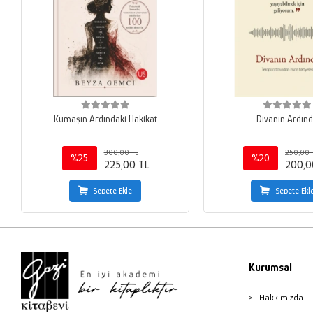
Kumaşın Ardındaki Hakikat
Divanın Ardın
300,00 TL
250,00 
%25
%20
225,00 TL
200,0
Sepete Ekle
Sepete Ekl
Kurumsal
Hakkımızda