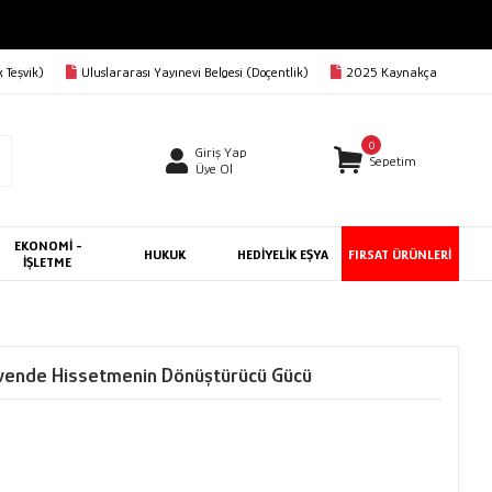
 Teşvik)
Uluslararası Yayınevi Belgesi (Doçentlik)
2025 Kaynakça
0
Giriş Yap
Sepetim
Üye Ol
EKONOMİ -
HUKUK
HEDİYELİK EŞYA
FIRSAT ÜRÜNLERİ
İŞLETME
Güvende Hissetmenin Dönüştürücü Gücü