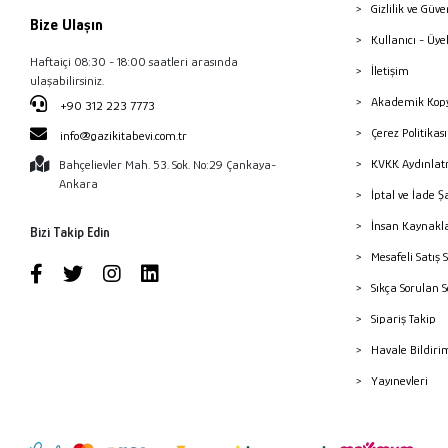
Gizlilik ve Güve
Bize Ulaşın
Kullanıcı - Üye
Haftaiçi 08:30 - 18:00 saatleri arasında
İletişim
ulaşabilirsiniz.
Akademik Kopy
+90 312 223 7773
Çerez Politika
info@gazikitabevi.com.tr
KVKK Aydınlat
Bahçelievler Mah. 53. Sok. No:29 Çankaya-
Ankara
İptal ve İade Ş
İnsan Kaynakl
Bizi Takip Edin
Mesafeli Satış 
Sıkça Sorulan 
Sipariş Takip
Havale Bildiri
Yayınevleri