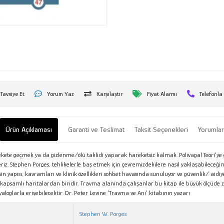
Tavsiye Et
Yorum Yaz
Karşılaştır
Fiyat Alarmı
Telefonla
Ürün Açıklaması
Garanti ve Teslimat
Taksit Seçenekleri
Yorumla
kete geçmek ya da gizlenme/ölü taklidi yaparak hareketsiz kalmak. Polivagal Teori’ye g
 Stephen Porges, tehlikelerle baş etmek için çevremizdekilere nasıl yaklaşabileceğimiz
’nin yapısı, kavramları ve klinik özellikleri sohbet havasında sunuluyor ve güvenlik/ ai
 ve kapsamlı haritalardan biridir. Travma alanında çalışanlar bu kitap ile büyük ölçüde
yaloglarla erişebilecektir. Dr. Peter Levine ‘Travma ve Anı’ kitabının yazarı
Stephen W. Porges