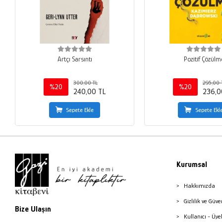
Artçı Sarsıntı
Pozitif Çözülm
300,00 TL
295,00 
%20
%20
240,00 TL
236,0
Sepete Ekle
Sepete Ekl
Kurumsal
Hakkımızda
Gizlilik ve Güve
Bize Ulaşın
Kullanıcı - Üye