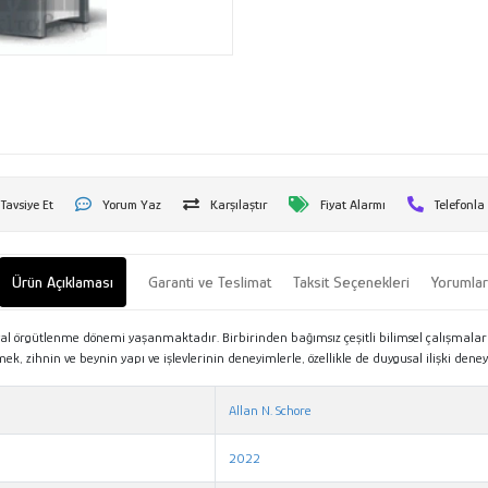
Tavsiye Et
Yorum Yaz
Karşılaştır
Fiyat Alarmı
Telefonla
Ürün Açıklaması
Garanti ve Teslimat
Taksit Seçenekleri
Yorumla
al örgütlenme dönemi yaşanmaktadır. Birbirinden bağımsız çeşitli bilimsel çalışmalardan
emek, zihnin ve beynin yapı ve işlevlerinin deneyimlerle, özellikle de duygusal ilişki d
Allan N. Schore
2022