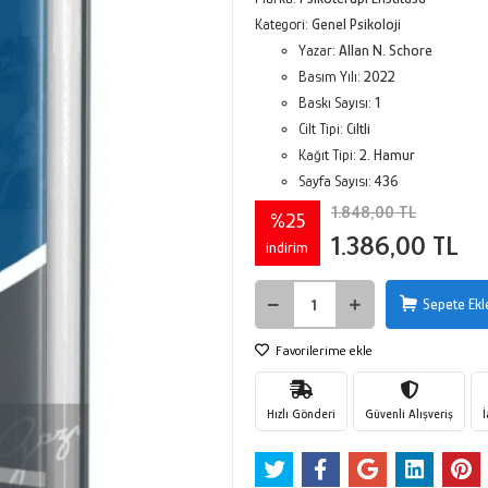
Kategori:
Genel Psikoloji
Yazar:
Allan N. Schore
Basım Yılı:
2022
Baskı Sayısı:
1
Cilt Tipi:
Ciltli
Kağıt Tipi:
2. Hamur
Sayfa Sayısı:
436
1.848,00 TL
%25
1.386,00 TL
indirim
Sepete Ekl
Favorilerime ekle
Hızlı Gönderi
Güvenli Alışveriş