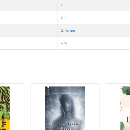
1
Ciltli
2. Hamur
436