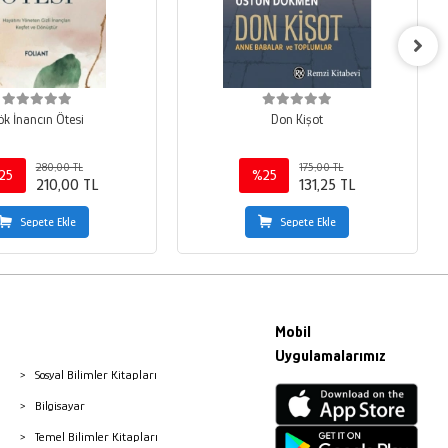
ök İnancın Ötesi
Don Kişot
280,00 TL
175,00 TL
25
%25
210,00 TL
131,25 TL
Sepete Ekle
Sepete Ekle
Mobil
Uygulamalarımız
Sosyal Bilimler Kitapları
Bilgisayar
Temel Bilimler Kitapları