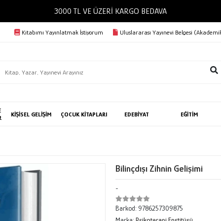
3000 TL VE ÜZERİ KARGO BEDAVA
Kitabımı Yayınlatmak İstiyorum
Uluslararası Yayınevi Belgesi (Akademik
E
KİŞİSEL GELİŞİM
ÇOCUK KİTAPLARI
EDEBİYAT
EĞİTİM
R
Bilinçdışı Zihnin Gelişimi
-
Barkod:
9786257309875
Marka:
Psikoterapi Enstitüsü