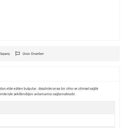
 Sipariş
Ürün Önerileri
r
 elde edilen bulgular, disiplinlerarası bir zihin ve zihinsel sağlık
eneyimleriyle şekillendiğini anlamamızı sağlamaktadır.