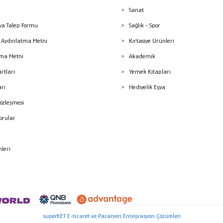
Sanat
a Talep Formu
Sağlık - Spor
sı Aydınlatma Metni
Kırtasiye Ürünleri
ma Metni
Akademik
artları
Yemek Kitapları
arı
Hediyelik Eşya
Sözleşmesi
Sorular
mleri
superKET E-ticaret ve Pazaryeri Entegrasyon Çözümleri