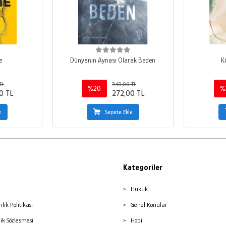
e
Dünyanın Aynası Olarak Beden
K
TL
340,00 TL
%20
%
0 TL
272,00 TL
e
Sepete Ekle
Kategoriler
Hukuk
nlik Politikası
Genel Konular
lik Sözleşmesi
Hobi