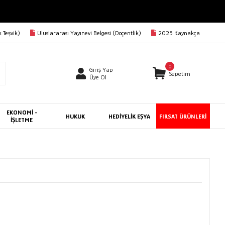
 Teşvik)
Uluslararası Yayınevi Belgesi (Doçentlik)
2025 Kaynakça
0
Giriş Yap
Sepetim
Üye Ol
EKONOMİ -
HUKUK
HEDİYELİK EŞYA
FIRSAT ÜRÜNLERİ
İŞLETME