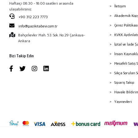
Haftaiçi 08:30 - 18:00 saatleri arasında
İletişim
ulaşabilirsiniz.
Akademik Kopy
+90 312 223 7773
Çerez Politika
info@gazikitabevi.com.tr
KVKK Aydınlat
Bahçelievler Mah. 53. Sok. No:29 Çankaya-
Ankara
İptal ve İade Ş
İnsan Kaynakl
Bizi Takip Edin
Mesafeli Satış 
Sıkça Sorulan 
Sipariş Takip
Havale Bildiri
Yayınevleri