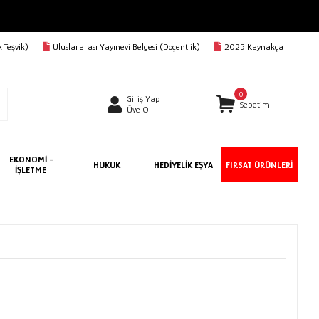
 Teşvik)
Uluslararası Yayınevi Belgesi (Doçentlik)
2025 Kaynakça
0
Giriş Yap
Sepetim
Üye Ol
EKONOMİ -
HUKUK
HEDİYELİK EŞYA
FIRSAT ÜRÜNLERİ
İŞLETME