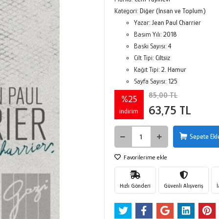
Kategori:
Diğer (İnsan ve Toplum)
Yazar:
Jean Paul Charrier
Basım Yılı:
2018
Baskı Sayısı:
4
Cilt Tipi:
Ciltsiz
Kağıt Tipi:
2. Hamur
Sayfa Sayısı:
125
85,00 TL
%25
63,75 TL
indirim
Sepete Ekl
Favorilerime ekle
Hızlı Gönderi
Güvenli Alışveriş