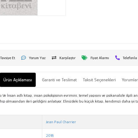
Tavsiye Et
Yorum Yaz
Karşılaştır
Fiyat Alarmı
Telefonla
Ürün Açıklaması
Garanti ve Teslimat
Taksit Seçenekleri
Yorumla
 Ve İnsan adlı kitap, insan psikolojisinin evrimini, temel yapısını ve psikanalizle ilgili a
ip olmasından ileri geldiğini anlatıyor. Elinizdeki bu küçük kitap, kendimizi daha iyi 
Jean Paul Charrier
2018