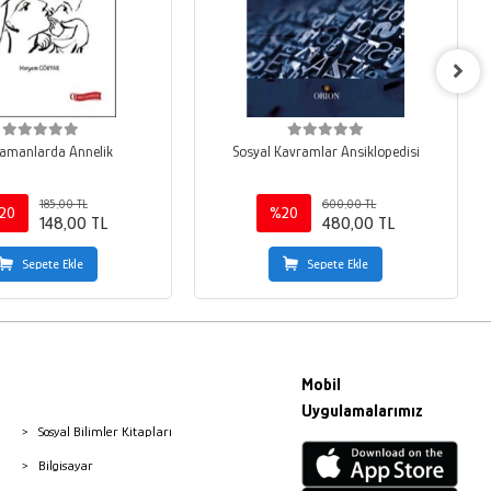
Zamanlarda Annelik
Sosyal Kavramlar Ansiklopedisi
185,00 TL
600,00 TL
20
%20
148,00 TL
480,00 TL
Sepete Ekle
Sepete Ekle
Mobil
Uygulamalarımız
Sosyal Bilimler Kitapları
Bilgisayar