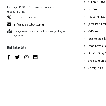
Kullanıcı - Üye
Haftaiçi 08:30 - 18:00 saatleri arasında
İletişim
ulaşabilirsiniz.
Akademik Kopy
+90 312 223 7773
Çerez Politika
info@gazikitabevi.com.tr
KVKK Aydınlat
Bahçelievler Mah. 53. Sok. No:29 Çankaya-
Ankara
İptal ve İade Ş
İnsan Kaynakl
Bizi Takip Edin
Mesafeli Satış 
Sıkça Sorulan 
Sipariş Takip
Havale Bildiri
Yayınevleri