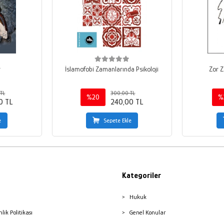
r
İslamofobi Zamanlarında Psikoloji
Zor 
TL
300,00 TL
%20
%
0 TL
240,00 TL
e
Sepete Ekle
Kategoriler
Hukuk
nlik Politikası
Genel Konular