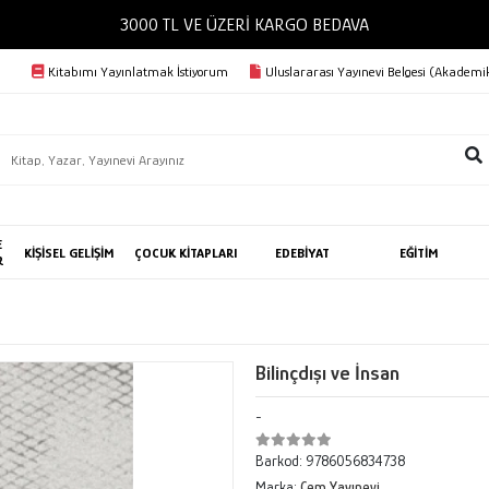
3000 TL VE ÜZERİ KARGO BEDAVA
Kitabımı Yayınlatmak İstiyorum
Uluslararası Yayınevi Belgesi (Akademik
E
KİŞİSEL GELİŞİM
ÇOCUK KİTAPLARI
EDEBİYAT
EĞİTİM
R
Bilinçdışı ve İnsan
-
Barkod:
9786056834738
Marka:
Cem Yayınevi