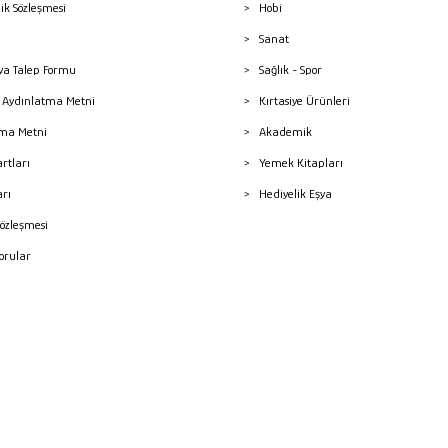
lik Sözleşmesi
Hobi
Sanat
a Talep Formu
Sağlık - Spor
sı Aydınlatma Metni
Kırtasiye Ürünleri
ma Metni
Akademik
artları
Yemek Kitapları
arı
Hediyelik Eşya
Sözleşmesi
Sorular
mleri