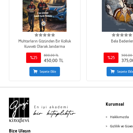
Muhtarların Gözünden Bir Kolluk
Bela Bedenle
Kuvveti Olarak Jandarma
600,00 TL
500,00 
%25
%25
450,00 TL
375,0
Sepete Ekle
Sepete Ekl
Kurumsal
Hakkımızda
Gizlilik ve Güve
Bize Ulaşın