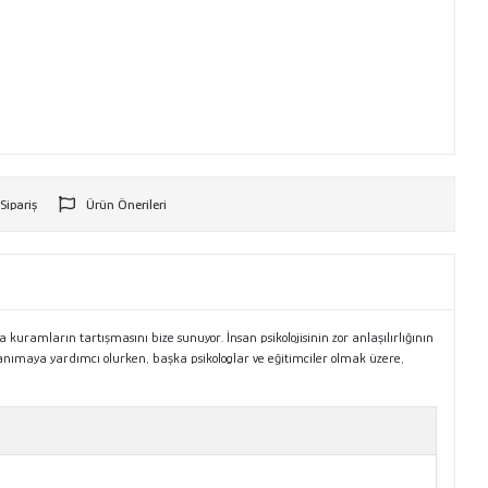
 Sipariş
Ürün Önerileri
r
na kuramların tartışmasını bize sunuyor. İnsan psikolojisinin zor anlaşılırlığının
tanımaya yardımcı olurken, başka psikologlar ve eğitimciler olmak üzere,