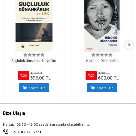
Suçluluk Günahkarlık ve Din
Hüzünlü Dönenceler
495,00 TL
800,00 TL
%20
%25
396,00 TL
600,00 TL
Sepete Ekle
Sepete Ekle
Bize Ulaşın
Haftaiçi 08:30 - 18:00 saatleri arasında ulaşabilirsiniz.
+90 312 223 7773