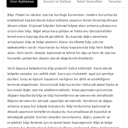
Ürün Açıklaması
Garanti ve Teslimat
Taksit Seçenekleri
Yorumlar
Bilgi, Platon’un idealar üzerine kurduğu kuramdan, modern kurumlarda
entelektüel kapital olarak kabul edilişine yaşamın temel dinamiği olmaya
devam ediyor. Düşünsel bilgiden bilimsel bilgiye olanı anlama çabalarının
ürünü olan bilgi, doğal akışa karşı gelişen ve hatta onu dönüştürebilen
temel enerji kaynağı olarak görülebilir. Bu kaynağı doğru yönetmeyi
amaçlayan bilgi ve belge yönetimi alanın da elbette bilgi üzerine
söyleyecekleri vardır. Hazırlanan bu kitap kapsamında bilgi hem felsefe
alanı, hem tarihi, iktisadi, toplumsal ve teknik bir olgu ve hem de üzerine
hizmetler geliştirilen disiplin olarak değerlendirilmektedir.
Tarih boyunca belgelenmiş bilgi güvenilir kabul edilmiştir. Kanıt olarak
belgeler savaşlar için politik silah, barış için mukavele, işgal için gerekçe
olurken, birey ve toplum hayatının varlığının bir delili ve sürekliliğinin
teminatı olagelmiştir. Günümüzde bilgi kuramları daha çok sosyal fayda ve
kurumsal değer üzerine odaklanmaktadır. Kitap geçmişten günümüze
değişen koşullarda bilgi ve bilgi hizmetlerinin serüvenini ele almaktadır.
Bilginin serüveni bir yönüyle uygarlığın serüvenidir. Kendimizi ve doğayı
anlama arayışı bizi bilgiyle buluşturdu. Bilgi birikimimiz toplumsal ve
iktisadi yapımızın temellerini oluşturdu. Kurumsallaşarak büyüdük ve
teknolojiyle geliştik. Sınırları önceden tanımlanmış, doğru, güvenilir ve
erişilebilir bilgi ilerleme için en temel besin kaynağımızdı. Bilgi ve belge
yönetimi bir disiplin olarak bilginin hallerini inceleyerek doğru beslenmenin