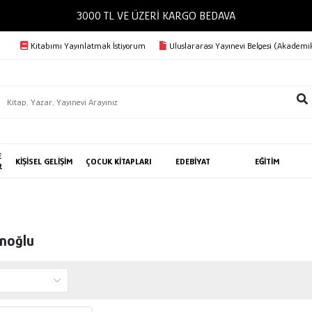
3000 TL VE ÜZERİ KARGO BEDAVA
Kitabımı Yayınlatmak İstiyorum
Uluslararası Yayınevi Belgesi (Akademik
E
KİŞİSEL GELİŞİM
ÇOCUK KİTAPLARI
EDEBİYAT
EĞİTİM
R
anoğlu