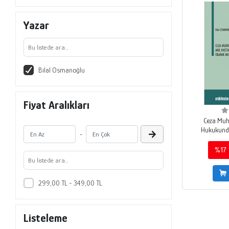
Yazar
Bilal Osmanoğlu
Fiyat Aralıkları
Ceza Muh
Hukukunda
-
Alternatif B
Sağlı
%17
299,00 TL - 349,00 TL
Listeleme