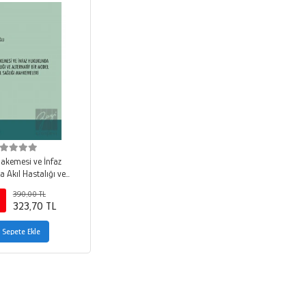
akemesi ve İnfaz
 Akıl Hastalığı ve
ir Model Olarak Akıl
390,00 TL
ğı Mahkemeleri
323,70 TL
Sepete Ekle