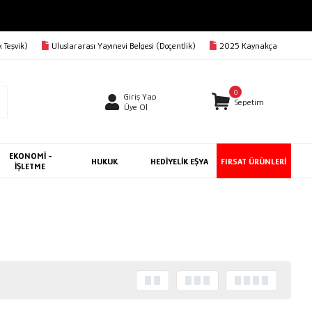
 Teşvik)
Uluslararası Yayınevi Belgesi (Doçentlik)
2025 Kaynakça
0
Giriş Yap
Sepetim
Üye Ol
EKONOMİ -
HUKUK
HEDİYELİK EŞYA
FIRSAT ÜRÜNLERİ
İŞLETME