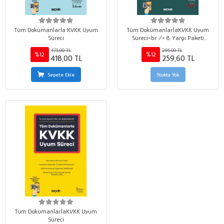
Tüm Dokümanlarla KVKK Uyum
Tüm DokümanlarlaKVKK Uyum
Süreci
Süreci<br /> 8. Yargı Paketi
Değişiklikleri İşlenmiştir.
475,00 TL
295,00 TL
%12
%12
418,00 TL
259,60 TL
Sepete Ekle
Stokta Yok
Tüm DokümanlarlaKVKK Uyum
Süreci