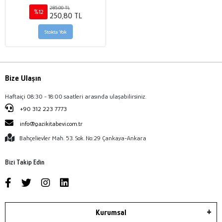
285,00 TL
%12
250,80 TL
Stokta Yok
Bize Ulaşın
Haftaiçi 08:30 - 18:00 saatleri arasında ulaşabilirsiniz.
+90 312 223 7773
info@gazikitabevi.com.tr
Bahçelievler Mah. 53. Sok. No:29 Çankaya-Ankara
Bizi Takip Edin
Kurumsal