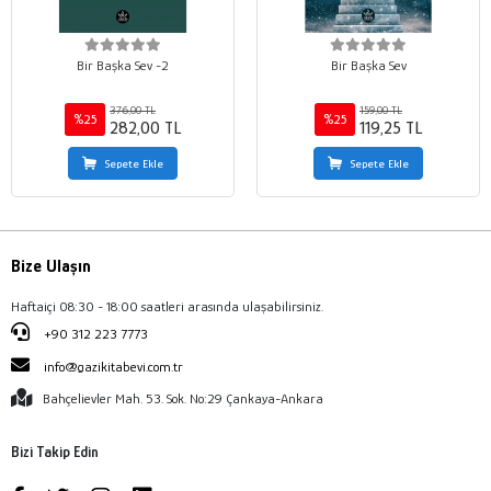
Bir Başka Sev -2
Bir Başka Sev
376,00 TL
159,00 TL
%25
%25
282,00 TL
119,25 TL
Sepete Ekle
Sepete Ekle
Bize Ulaşın
Haftaiçi 08:30 - 18:00 saatleri arasında ulaşabilirsiniz.
+90 312 223 7773
info@gazikitabevi.com.tr
Bahçelievler Mah. 53. Sok. No:29 Çankaya-Ankara
Bizi Takip Edin