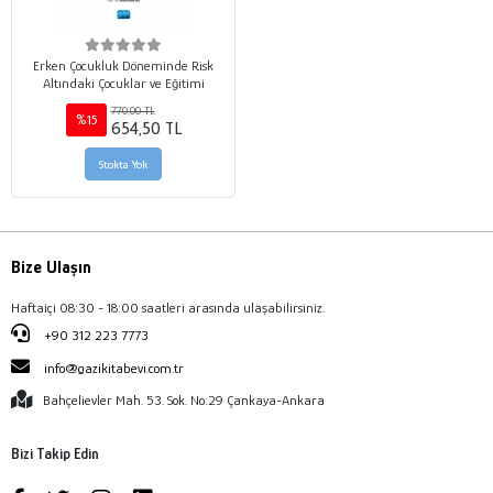
Erken Çocukluk Döneminde Risk
Altındaki Çocuklar ve Eğitimi
770,00 TL
%15
654,50 TL
Stokta Yok
Bize Ulaşın
Haftaiçi 08:30 - 18:00 saatleri arasında ulaşabilirsiniz.
+90 312 223 7773
info@gazikitabevi.com.tr
Bahçelievler Mah. 53. Sok. No:29 Çankaya-Ankara
Bizi Takip Edin