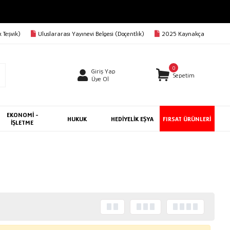
 Teşvik)
Uluslararası Yayınevi Belgesi (Doçentlik)
2025 Kaynakça
0
Giriş Yap
Sepetim
Üye Ol
EKONOMİ -
HUKUK
HEDİYELİK EŞYA
FIRSAT ÜRÜNLERİ
İŞLETME