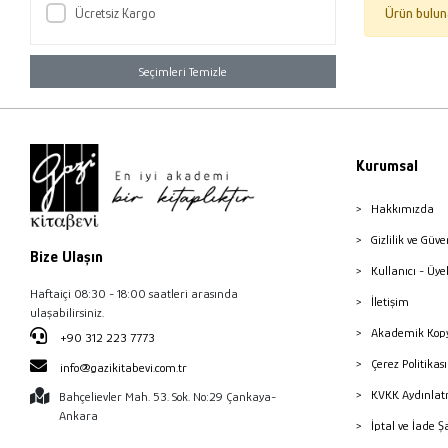
Ücretsiz Kargo
Ürün bulun
Seçimleri Temizle
Kurumsal
Hakkımızda
Gizlilik ve Güve
Bize Ulaşın
Kullanıcı - Üye
Haftaiçi 08:30 - 18:00 saatleri arasında
İletişim
ulaşabilirsiniz.
Akademik Kopy
+90 312 223 7773
Çerez Politika
info@gazikitabevi.com.tr
KVKK Aydınlat
Bahçelievler Mah. 53. Sok. No:29 Çankaya-
Ankara
İptal ve İade Ş