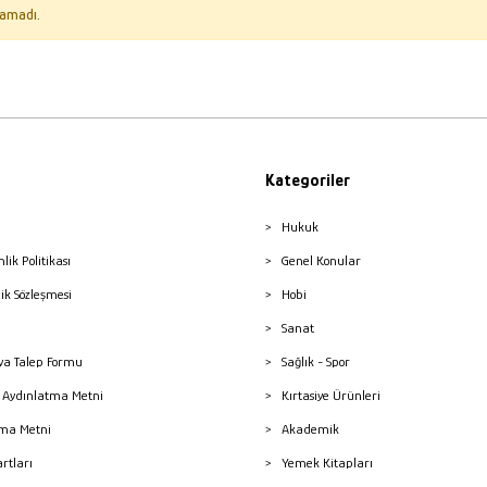
amadı.
Kategoriler
Hukuk
nlik Politikası
Genel Konular
lik Sözleşmesi
Hobi
Sanat
a Talep Formu
Sağlık - Spor
sı Aydınlatma Metni
Kırtasiye Ürünleri
ma Metni
Akademik
artları
Yemek Kitapları