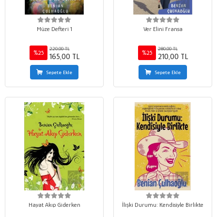
Müze Defteri 1
Ver Elini Fransa
220,00 TL
280,00 TL
%25
%25
165,00 TL
210,00 TL
Sepete Ekle
Sepete Ekle
Hayat Akıp Giderken
İlişki Durumu: Kendisiyle Birlikte