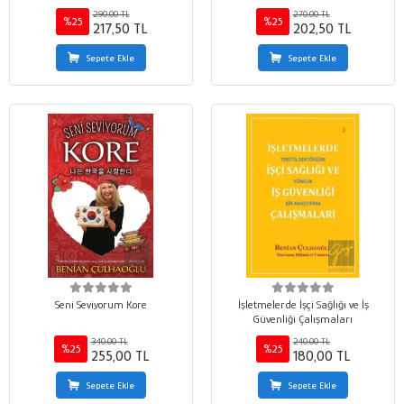
290,00 TL
270,00 TL
%25
%25
217,50 TL
202,50 TL
Sepete Ekle
Sepete Ekle
Seni Seviyorum Kore
İşletmelerde İşçi Sağlığı ve İş
Güvenliği Çalışmaları
340,00 TL
240,00 TL
%25
%25
255,00 TL
180,00 TL
Sepete Ekle
Sepete Ekle