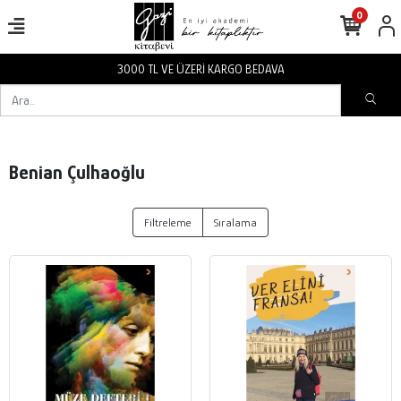
0
3000 TL VE ÜZERİ KARGO BEDAVA
Benian Çulhaoğlu
Filtreleme
Sıralama