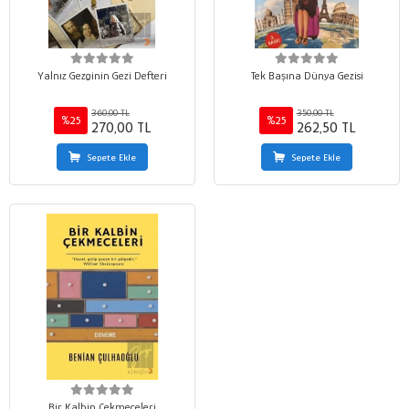
Yalnız Gezginin Gezi Defteri
Tek Başına Dünya Gezisi
360,00 TL
350,00 TL
%25
%25
270,00 TL
262,50 TL
Sepete Ekle
Sepete Ekle
Bir Kalbin Çekmeceleri