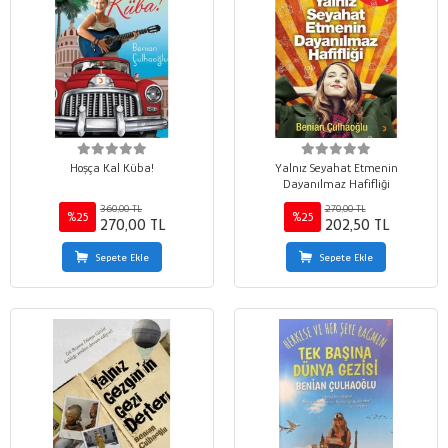
Hoşça Kal Küba!
Yalnız Seyahat Etmenin
Dayanılmaz Hafifliği
360,00 TL
270,00 TL
%25
%25
270,00 TL
202,50 TL
Sepete Ekle
Sepete Ekle