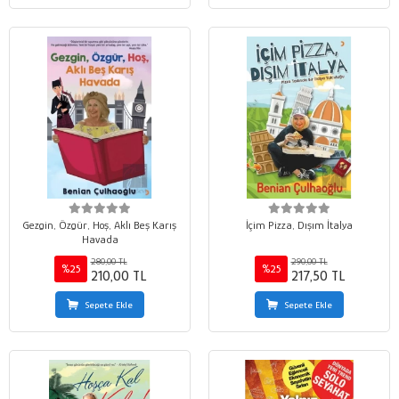
Gezgin, Özgür, Hoş, Aklı Beş Karış
İçim Pizza, Dışım İtalya
Havada
280,00 TL
290,00 TL
%25
%25
210,00 TL
217,50 TL
Sepete Ekle
Sepete Ekle