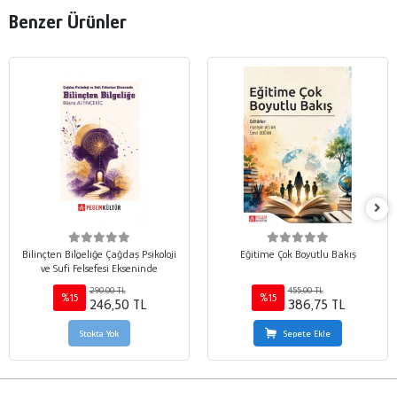
Benzer Ürünler
Bilinçten Bilgeliğe Çağdaş Psikoloji
Eğitime Çok Boyutlu Bakış
ve Sufi Felsefesi Ekseninde
290,00 TL
455,00 TL
%15
%15
246,50 TL
386,75 TL
Stokta Yok
Sepete Ekle