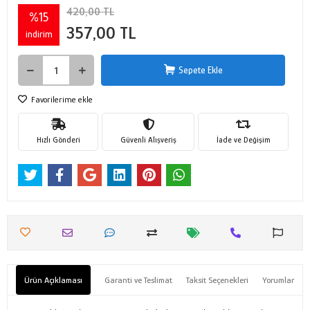
420,00 TL
%15
357,00 TL
indirim
Sepete Ekle
Favorilerime ekle
Hızlı Gönderi
Güvenli Alışveriş
İade ve Değişim
Ürün Açıklaması
Garanti ve Teslimat
Taksit Seçenekleri
Yorumlar