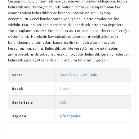
Gerçeği olduğu gibi tasvir etmeye çabalarken, mümkün olduğunca, bütün
belirsizlik unsurlarını göz önünde bulundurmalıyız. Hesaplamanın her
aşamasındaki belirsizlikleri de hesaba katarak sonuca ulaşmayı
deneyebiliriz. Genel kanılar bazen yanlış olabilir, ortalamalar bizi kör
edebilir. Marjinal görülenin önemine dikkat ederek, ortalama değerlere
sıkıca bağlanmamalıyız. Kıyıda kalan aşırı uçların da belirleyici olabileceğini
düşünmeliyiz. Hareketin kaynağında ortalamaların değil çelişkilerin
bulunduğunu unutmadan, kapsama ilişkisini doğru tanımlayarak
hesabımızı yapabiliriz. Belirsizlik, birlikte yaşadığımız, ne görmezden
gelinebilecek ne de yok edilebilecek bir olgudur. Belirsizlik içeren girdilerden
belirsizlik içeren çıktılar elde edilir ve buna tahammül gerekir..
Yazar
İsmail Hakkı Armutlulu
Kapak
Ciltsiz
Sayfa Sayısı
360
Yayınevi
Alfa Yayınları