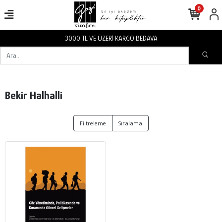
0
3000 TL VE ÜZERİ KARGO BEDAVA
Bekir Halhalli
Filtreleme
Sıralama