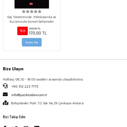
Göç Yönetiminde, Politikasında ve
Kuramında Güncel Gelişmeler
200,00 TL
%15
170,00 TL
Stokta Yok
Bize Ulaşın
Haftaiçi 08:30 - 18:00 saatleri arasında ulaşabilirsiniz.
+90 312 223 7773
info@gazikitabevi.com.tr
Bahçelievler Mah. 53. Sok. No:29 Çankaya-Ankara
Bizi Takip Edin