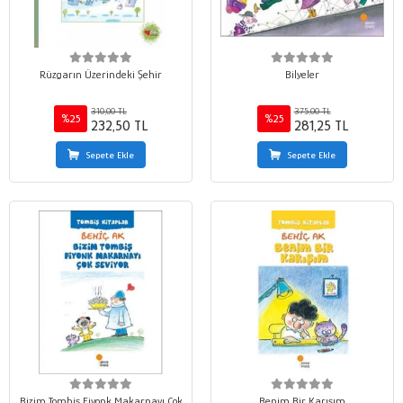
Rüzgarın Üzerindeki Şehir
Bilyeler
310,00 TL
375,00 TL
%25
%25
232,50 TL
281,25 TL
Sepete Ekle
Sepete Ekle
Bizim Tombiş Fiyonk Makarnayı Çok
Benim Bir Karışım