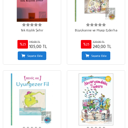
Tek Kişilik Şehir
Büyükanne ve Miyop Ejderha
140,00 TL
320,00 TL
%25
%25
105,00 TL
240,00 TL
Sepete Ekle
Sepete Ekle