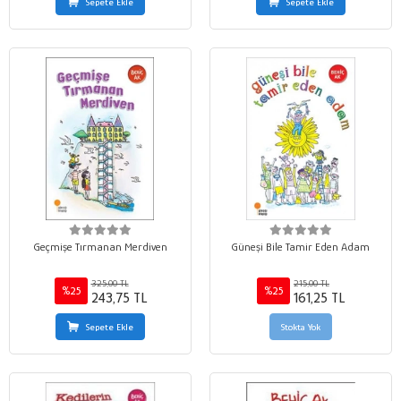
Sepete Ekle
Sepete Ekle
Geçmişe Tırmanan Merdiven
Güneşi Bile Tamir Eden Adam
325,00 TL
215,00 TL
%25
%25
243,75 TL
161,25 TL
Sepete Ekle
Stokta Yok