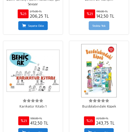
Seviyor
275,00 TL
190,00 TL
%25
%25
206,25 TL
142,50 TL
Sepete Ekle
Stokta Yok
Karikatür Kitabı 1
Buzdolabındaki Köpek
550,00 TL
325,00 TL
%25
%25
412,50 TL
243,75 TL