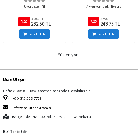
Uyurgezer Fil
Akvaryumdaki Tiyatro
310,00 TL
325,00 TL
%25
%25
232,50 TL
243,75 TL
Sepete Ekle
Sepete Ekle
Yükleniyor...
Bize Ulaşın
Haftaiçi 08:30 - 18:00 saatleri arasında ulaşabilirsiniz.
+90 312 223 7773
info@gazikitabevi.com.tr
Bahçelievler Mah. 53. Sok. No:29 Çankaya-Ankara
Bizi Takip Edin