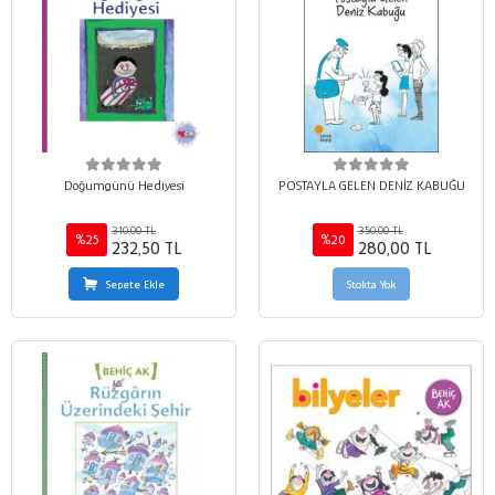
Doğumgünü Hediyesi
POSTAYLA GELEN DENİZ KABUĞU
310,00 TL
350,00 TL
%25
%20
232,50 TL
280,00 TL
Sepete Ekle
Stokta Yok