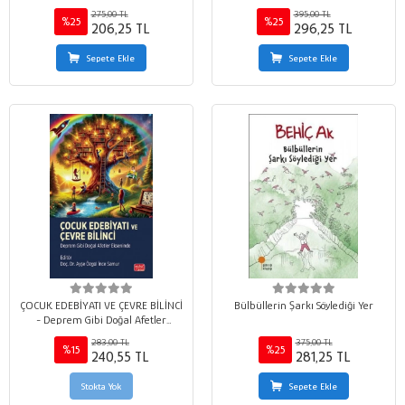
275,00 TL
395,00 TL
%25
%25
206,25 TL
296,25 TL
Sepete Ekle
Sepete Ekle
ÇOCUK EDEBİYATI VE ÇEVRE BİLİNCİ
Bülbüllerin Şarkı Söylediği Yer
- Deprem Gibi Doğal Afetler
Ekseninde
283,00 TL
375,00 TL
%15
%25
240,55 TL
281,25 TL
Stokta Yok
Sepete Ekle