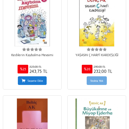
Kedilerin Kaybolma Mevsimi
YAŞASIN Ç HARFİ KARDEŞLİĞİ
325,00 TL
290,00 TL
%25
%20
243,75 TL
232,00 TL
Sepete Ekle
Stokta Yok