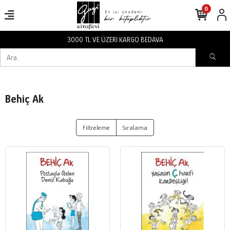
0
3000 TL VE ÜZERİ KARGO BEDAVA
Behiç Ak
Filtreleme
Sıralama