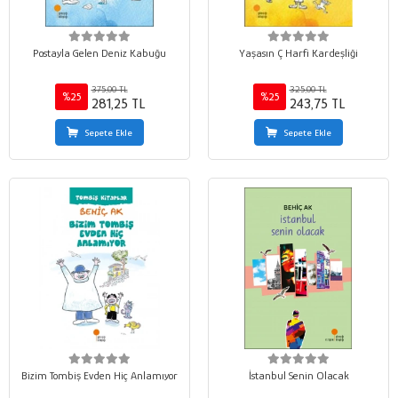
Postayla Gelen Deniz Kabuğu
Yaşasın Ç Harfi Kardeşliği
375,00 TL
325,00 TL
%25
%25
281,25 TL
243,75 TL
Sepete Ekle
Sepete Ekle
Bizim Tombiş Evden Hiç Anlamıyor
İstanbul Senin Olacak