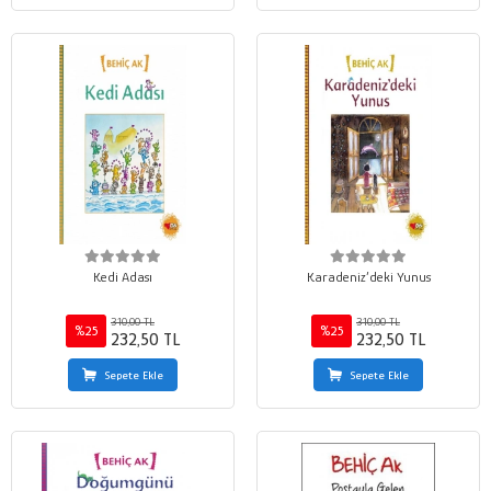
Kedi Adası
Karadeniz’deki Yunus
310,00 TL
310,00 TL
%25
%25
232,50 TL
232,50 TL
Sepete Ekle
Sepete Ekle