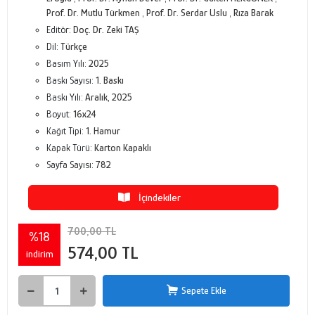
Prof. Dr. Mutlu Türkmen
,
Prof. Dr. Serdar Uslu
,
Rıza Barak
Editör:
Doç. Dr. Zeki TAŞ
Dil:
Türkçe
Basım Yılı:
2025
Baskı Sayısı:
1. Baskı
Baskı Yılı:
Aralık, 2025
Boyut:
16x24
Kağıt Tipi:
1. Hamur
Kapak Türü:
Karton Kapaklı
Sayfa Sayısı:
782
İçindekiler
700,00 TL
%18
574,00 TL
indirim
Sepete Ekle