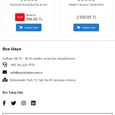
Suçluluk Günahkarlık ve Din
Modern Isınma Yöntemleri
495,00 TL
2.500,00 TL
%20
396,00 TL
Sepete Ekle
Sepete Ekle
Bize Ulaşın
Haftaiçi 08:30 - 18:00 saatleri arasında ulaşabilirsiniz.
+90 312 223 7773
info@gazikitabevi.com.tr
Bahçelievler Mah. 53. Sok. No:29 Çankaya-Ankara
Bizi Takip Edin