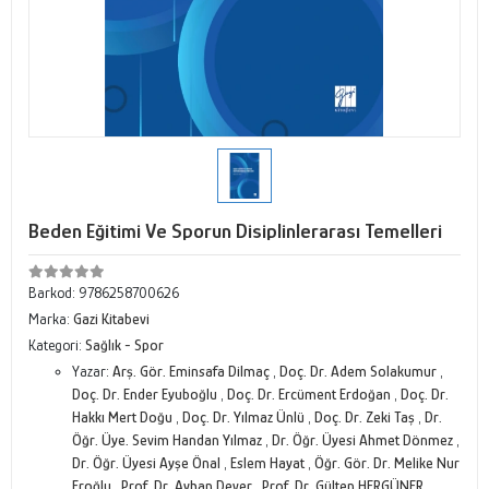
Beden Eğitimi Ve Sporun Disiplinlerarası Temelleri
Barkod:
9786258700626
Marka:
Gazi Kitabevi
Kategori:
Sağlık - Spor
Yazar:
Arş. Gör. Eminsafa Dilmaç
,
Doç. Dr. Adem Solakumur
,
Doç. Dr. Ender Eyuboğlu
,
Doç. Dr. Ercüment Erdoğan
,
Doç. Dr.
Hakkı Mert Doğu
,
Doç. Dr. Yılmaz Ünlü
,
Doç. Dr. Zeki Taş
,
Dr.
Öğr. Üye. Sevim Handan Yılmaz
,
Dr. Öğr. Üyesi Ahmet Dönmez
,
Dr. Öğr. Üyesi Ayşe Önal
,
Eslem Hayat
,
Öğr. Gör. Dr. Melike Nur
Eroğlu
,
Prof. Dr. Ayhan Dever
,
Prof. Dr. Gülten HERGÜNER
,