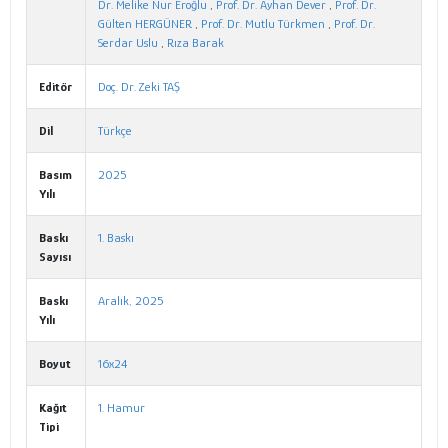
Dr. Melike Nur Eroğlu
,
Prof. Dr. Ayhan Dever
,
Prof. Dr.
Gülten HERGÜNER
,
Prof. Dr. Mutlu Türkmen
,
Prof. Dr.
Serdar Uslu
,
Rıza Barak
Editör
Doç. Dr. Zeki TAŞ
Dil
Türkçe
Basım
2025
Yılı
Baskı
1. Baskı
Sayısı
Baskı
Aralık, 2025
Yılı
Boyut
16x24
Kağıt
1. Hamur
Tipi