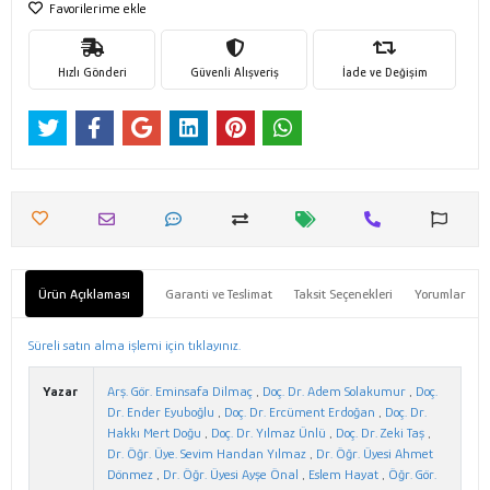
Favorilerime ekle
Hızlı Gönderi
Güvenli Alışveriş
İade ve Değişim
Ürün Açıklaması
Garanti ve Teslimat
Taksit Seçenekleri
Yorumlar
Süreli satın alma işlemi için tıklayınız.
Yazar
Arş. Gör. Eminsafa Dilmaç
,
Doç. Dr. Adem Solakumur
,
Doç.
Dr. Ender Eyuboğlu
,
Doç. Dr. Ercüment Erdoğan
,
Doç. Dr.
Hakkı Mert Doğu
,
Doç. Dr. Yılmaz Ünlü
,
Doç. Dr. Zeki Taş
,
Dr. Öğr. Üye. Sevim Handan Yılmaz
,
Dr. Öğr. Üyesi Ahmet
Dönmez
,
Dr. Öğr. Üyesi Ayşe Önal
,
Eslem Hayat
,
Öğr. Gör.