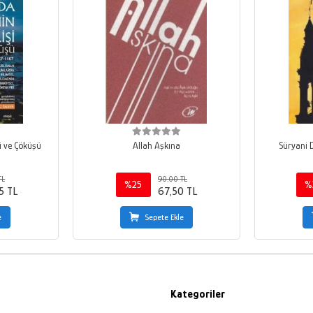
i ve Çöküşü
Allah Aşkına
Süryani 
TL
90,00 TL
%25
%
5 TL
67,50 TL
e
Sepete Ekle
Kategoriler