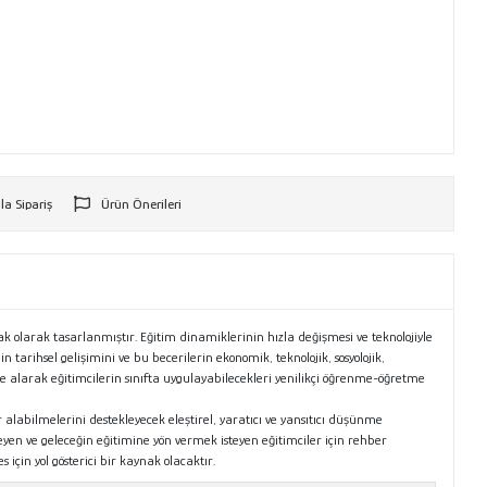
la Sipariş
Ürün Önerileri
r
k olarak tasarlanmıştır. Eğitim dinamiklerinin hızla değişmesi ve teknolojiyle
tarihsel gelişimini ve bu becerilerin ekonomik, teknolojik, sosyolojik,
le alarak eğitimcilerin sınıfta uygulayabilecekleri yenilikçi öğrenme-öğretme
labilmelerini destekleyecek eleştirel, yaratıcı ve yansıtıcı düşünme
en ve geleceğin eğitimine yön vermek isteyen eğitimciler için rehber
çin yol gösterici bir kaynak olacaktır.