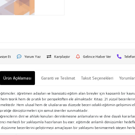
vsiye Et
Yorum Yaz
Karşılaştır
Gelince Haber Ver
Telefon
Ürün Açıklaması
Garanti ve Teslimat
Taksit Seçenekleri
Yorumla
ğitimciler, öğretmen adayları ve lisansüstü eğitim alan bireyler için kapsamlı bir kayna
m teorik hem de pratik bir perspektiften ele almaktadır. Kitap; 21. yüzyıl becerilerinin 
celemektedir. Hem ulusal hem de uluslararası düzeyde beceri odaklı eğitimin gelişimini e
i pratiğe dönüştürmeleri için somut öneriler sunmaktadır.
rencilerin dinî ve ahlaki konuları derinlemesine anlamalarını ve dine dayalı kararlar a
enci merkezli bir yaklaşımla hazırlanan bu eser, eğitimde anlamlı dönüşümler hedefley
ap, düşünme becerilerini geliştirmeyi amaçlayan bir yaklaşımı benimsemek isteyen herkes i