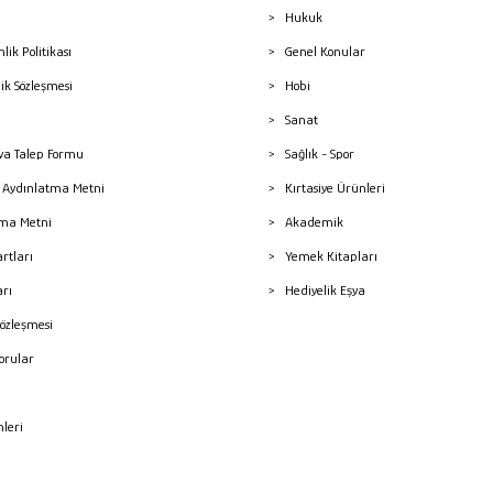
Hukuk
nlik Politikası
Genel Konular
lik Sözleşmesi
Hobi
Sanat
a Talep Formu
Sağlık - Spor
sı Aydınlatma Metni
Kırtasiye Ürünleri
ma Metni
Akademik
artları
Yemek Kitapları
arı
Hediyelik Eşya
Sözleşmesi
Sorular
mleri