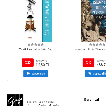
Ya Akıl Ya Vahiy Birini Seç
İslamda Bilimin Yükseliş
150,00 TL
575,00 
%25
%15
112,50 TL
488,7
Sepete Ekle
Sepete Ekl
Kurumsal