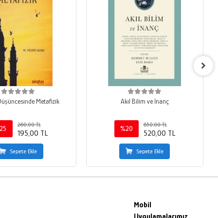
Düşüncesinde Metafizik
Akıl Bilim ve İnanç
260,00 TL
650,00 TL
25
%20
195,00 TL
520,00 TL
Sepete Ekle
Sepete Ekle
Mobil
Uygulamalarımız