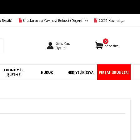
 Teşvik)
Uluslararası Yayınevi Belgesi (Doçentlik)
2025 Kaynakça
0
Giriş Yap
Sepetim
Üye Ol
EKONOMİ -
HUKUK
HEDİYELİK EŞYA
FIRSAT ÜRÜNLERİ
İŞLETME