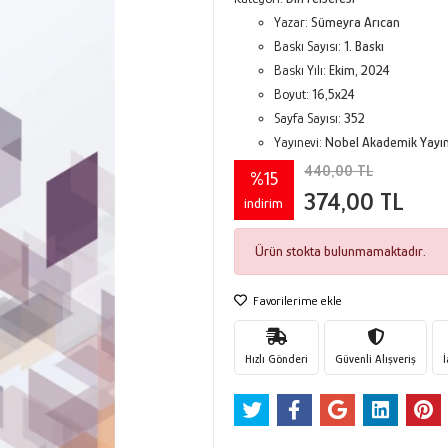
Yazar:
Sümeyra Arıcan
Baskı Sayısı:
1. Baskı
Baskı Yılı:
Ekim, 2024
Boyut:
16,5x24
Sayfa Sayısı:
352
Yayınevi:
Nobel Akademik Yayınc
440,00 TL
%15
374,00 TL
indirim
Ürün stokta bulunmamaktadır.
Favorilerime ekle
Hızlı Gönderi
Güvenli Alışveriş