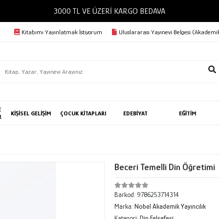
3000 TL VE ÜZERİ KARGO BEDAVA
Kitabımı Yayınlatmak İstiyorum
Uluslararası Yayınevi Belgesi (Akademik
E
KİŞİSEL GELİŞİM
ÇOCUK KİTAPLARI
EDEBİYAT
EĞİTİM
R
Beceri Temelli Din Öğretimi
Barkod:
9786253714314
Marka:
Nobel Akademik Yayıncılık
Kategori:
Din Felsefesi