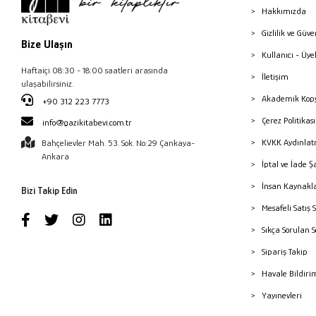
Hakkımızda
Gizlilik ve Güve
Bize Ulaşın
Kullanıcı - Üye
Haftaiçi 08:30 - 18:00 saatleri arasında
İletişim
ulaşabilirsiniz.
Akademik Kopy
+90 312 223 7773
Çerez Politika
info@gazikitabevi.com.tr
KVKK Aydınlat
Bahçelievler Mah. 53. Sok. No:29 Çankaya-
Ankara
İptal ve İade Ş
İnsan Kaynakl
Bizi Takip Edin
Mesafeli Satış 
Sıkça Sorulan 
Sipariş Takip
Havale Bildiri
Yayınevleri