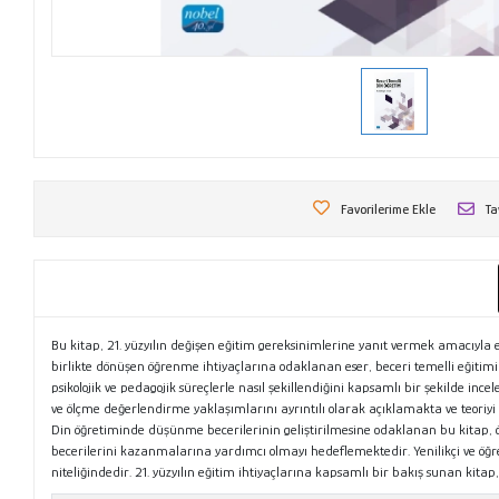
Favorilerime Ekle
Ta
Bu kitap, 21. yüzyılın değişen eğitim gereksinimlerine yanıt vermek amacıyla e
birlikte dönüşen öğrenme ihtiyaçlarına odaklanan eser, beceri temelli eğitimi he
psikolojik ve pedagojik süreçlerle nasıl şekillendiğini kapsamlı bir şekilde in
ve ölçme değerlendirme yaklaşımlarını ayrıntılı olarak açıklamakta ve teoriy
Din öğretiminde düşünme becerilerinin geliştirilmesine odaklanan bu kitap, öğ
becerilerini kazanmalarına yardımcı olmayı hedeflemektedir. Yenilikçi ve öğr
niteliğindedir. 21. yüzyılın eğitim ihtiyaçlarına kapsamlı bir bakış sunan kit