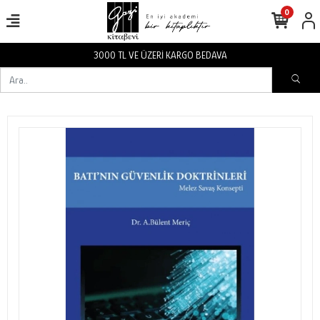
0
İ KARGO BEDAVA
3000 TL VE ÜZER