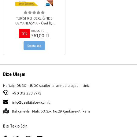
TURİST REHBERLİĞİNDE
UZMANLAŞMA - Özel İlgi
Turlarından Özel Konulara
660,00 TL
%15
561,00 TL
Stokta Yok
Bize Ulaşın
Haftaiçi 08:30 - 18:00 saatleri arasında ulaşabilirsiniz.
+90 312 223 7773
info@gazikitabevi.com.tr
Bahçelievler Mah. 53. Sok. No:29 Çankaya-Ankara
Bizi Takip Edin