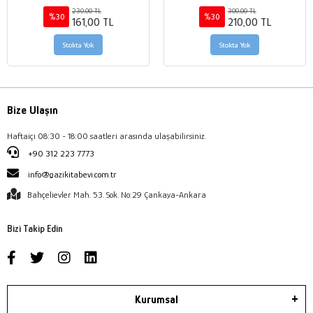
230,00 TL
300,00 TL
%30
%30
161,00 TL
210,00 TL
Stokta Yok
Stokta Yok
Bize Ulaşın
Haftaiçi 08:30 - 18:00 saatleri arasında ulaşabilirsiniz.
+90 312 223 7773
info@gazikitabevi.com.tr
Bahçelievler Mah. 53. Sok. No:29 Çankaya-Ankara
Bizi Takip Edin
Kurumsal