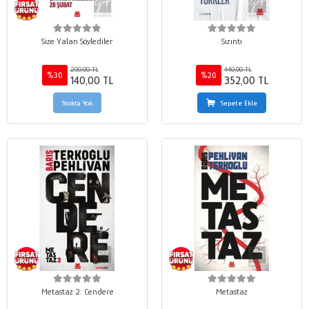
Size Yalan Söylediler
Sızıntı
200,00 TL
440,00 TL
%30
%20
140,00 TL
352,00 TL
Stokta Yok
Sepete Ekle
Metastaz 2: Cendere
Metastaz