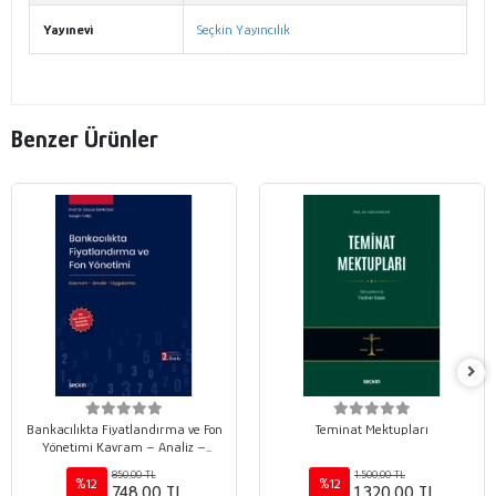
Yayınevi
Seçkin Yayıncılık
Benzer Ürünler
Bankacılıkta Fiyatlandırma ve Fon
Teminat Mektupları
Yönetimi Kavram – Analiz –
Uygulama
850,00 TL
1.500,00 TL
%12
%12
748,00 TL
1.320,00 TL