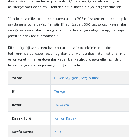
davranışsal finansın temel prensipleri (Çıpalama, Çerçeveleme vb.) ile
müşteriye nasıl daha etkili tekliflerin sunulacağının yolları gösterilmiştir.
Tüm bu stratejiler, ortak kampanyalardan POS müzakerelerine kadar çok
sayıda senaryo ile pekiştirilmiştir. Kitap; özetler, 330 test sorusu, kavramlar
sözlüğü ve kavramlar dizini gibi bölümlerle konuyu detaylı ve uygulamaya
yönelik bir şekilde sunmaktadır.
Kitabın içeriği tamamen bankacıların pratik gereksinimlere göre
belirlenmiş olup, ezber bozan açıklamalarıyla; bankacılıkta fiyatlandırma
ve fon yönetimine ilgi duyanlar kadar bankacılık profesyonelleri içinde bir
başucu kaynak olma potansiyeli taşımaktadır.
Yazar
Güven Sayılgan
,
Sezgin Tunç
Dil
Türkçe
Boyut
16x24 cm
Kapak Türü
Karton Kapaklı
Sayfa Sayısı
340