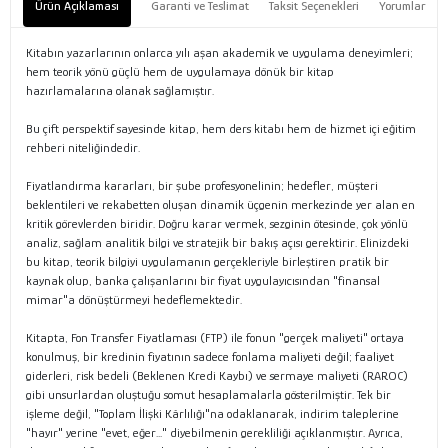
Ürün Açıklaması
Garanti ve Teslimat
Taksit Seçenekleri
Yorumlar
Kitabın yazarlarının onlarca yılı aşan akademik ve uygulama deneyimleri;
hem teorik yönü güçlü hem de uygulamaya dönük bir kitap
hazırlamalarına olanak sağlamıştır.
Bu çift perspektif sayesinde kitap, hem ders kitabı hem de hizmet içi eğitim
rehberi niteliğindedir.
Fiyatlandırma kararları, bir şube profesyonelinin; hedefler, müşteri
beklentileri ve rekabetten oluşan dinamik üçgenin merkezinde yer alan en
kritik görevlerden biridir. Doğru karar vermek, sezginin ötesinde, çok yönlü
analiz, sağlam analitik bilgi ve stratejik bir bakış açısı gerektirir. Elinizdeki
bu kitap, teorik bilgiyi uygulamanın gerçekleriyle birleştiren pratik bir
kaynak olup, banka çalışanlarını bir fiyat uygulayıcısından "finansal
mimar"a dönüştürmeyi hedeflemektedir.
Kitapta, Fon Transfer Fiyatlaması (FTP) ile fonun "gerçek maliyeti" ortaya
konulmuş, bir kredinin fiyatının sadece fonlama maliyeti değil; faaliyet
giderleri, risk bedeli (Beklenen Kredi Kaybı) ve sermaye maliyeti (RAROC)
gibi unsurlardan oluştuğu somut hesaplamalarla gösterilmiştir. Tek bir
işleme değil, "Toplam İlişki Kârlılığı"na odaklanarak, indirim taleplerine
"hayır" yerine "evet, eğer..." diyebilmenin gerekliliği açıklanmıştır. Ayrıca,