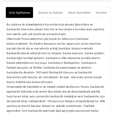
Ürün Açıklaması
Garanti ve Teslimat
Taksit Seçenekleri
Yorumlar
Bu çalışma ile yükseköğretim kurumlarında okuyan öğrencilere ve
bankacılık alanında çalışan tüm kişi ve kuruluşlara bundan önce yapılmış
tüm eserler gibi ışık tutulması amaçlanmıştır.
Ülkemizde finans sisteminin çok büyük bir bölümünü bankalar
oluşturmaktadır. Bu kitabın konusunu da her geçen gün artan önemine
paralel olarak ilgi ve merakında arttığı bankalar oluşturmaktadır.
Bankacılık olarak adlandırılan bu kitapta; banka kavramı, banka çeşitleri,
bankacılığın tarihsel gelişimi, bankaların ülke ekonomisi içindeki önemi,
banka işletmelerinin kuruluşu, bankaların fonksiyonları, bankaların
faaliyet sonuçları ve likidite, bankalarda organizasyon ve yönetim,
bankalarda denetim, 5411 sayılı Bankacılık Kanunu ve bankacılık
kavramları gibi konular yer almaktadır. Bu eser, alanında uzman birçok
kişinin katkılarıyla oluşturulmuştur.
Üniversitelerde fakültelerin ve meslek yüksek okullarının finans, bankacılık,
sigortacılık bölümlerinde temel ders kitabı olarak okutulabilecek şekilde
hazırlanan kitap aynı zamanda bankacılık mesleğine yeni başlayanlar için
de kaynak kitap niteliğindedir. Okuyucunun kolayca anlayabileceği bir dille
yazılmış ve önemli konular detaylı bir şekilde anlatılmıştır. Özellikle
öğrencilere Türk bankacılık sistemiyle ilgili geçmişten günümüze kadar