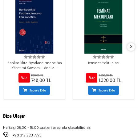
Bankacılıkta Fiyatlandırma ve Fon
Teminat Mektupları
Yönetimi Kavram – Analiz –
Uygulama
850,00 TL
1.500,00 TL
%12
%12
748,00 TL
1.320,00 TL
Sepete Ekle
Sepete Ekle
Bize Ulaşın
Haftaiçi 08:30 - 18:00 saatleri arasında ulaşabilirsiniz.
+90 312 223 7773