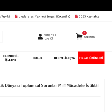
RGO BEDAVA
 Teşvik)
Uluslararası Yayınevi Belgesi (Doçentlik)
2025 Kaynakça
0
Giriş Yap
Sepetim
Üye Ol
EKONOMİ -
HUKUK
HEDİYELİK EŞYA
FIRSAT ÜRÜNLERİ
İŞLETME
k Dünyası Toplumsal Sorunlar Millî Mücadele İstiklâl