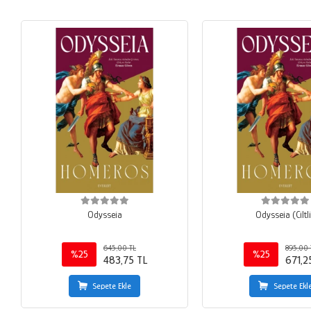
Odysseia
Odysseia (Ciltl
645,00 TL
895,00 
%25
%25
483,75 TL
671,2
Sepete Ekle
Sepete Ekl