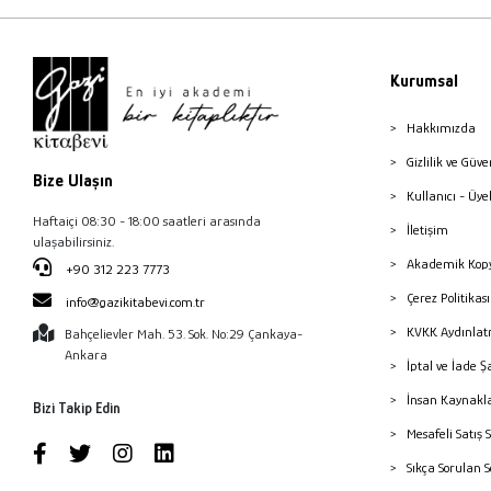
Kurumsal
Hakkımızda
Gizlilik ve Güve
Bize Ulaşın
Kullanıcı - Üye
Haftaiçi 08:30 - 18:00 saatleri arasında
İletişim
ulaşabilirsiniz.
Akademik Kopy
+90 312 223 7773
Çerez Politika
info@gazikitabevi.com.tr
KVKK Aydınlat
Bahçelievler Mah. 53. Sok. No:29 Çankaya-
Ankara
İptal ve İade Ş
İnsan Kaynakl
Bizi Takip Edin
Mesafeli Satış 
Sıkça Sorulan 