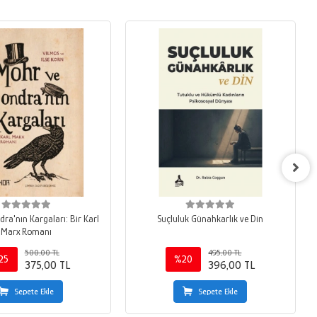
ra'nın Kargaları: Bir Karl
Suçluluk Günahkarlık ve Din
Marx Romanı
500,00 TL
495,00 TL
25
%20
375,00 TL
396,00 TL
Sepete Ekle
Sepete Ekle