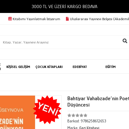
3000 TL VE ÜZERİ KA
Kitabımı Yayınlatmak İstiyorum
Uluslararası Yayınevi Belgesi (Akademik
E
KİŞİSEL GELİŞİM
ÇOCUK KİTAPLARI
EDEBİYAT
EĞİTİM
R
Bahtiyar Vahabzade’nin Poeti
Düşüncesi
Barkod:
9786258612653
Marka:
Gazi Kitabevi