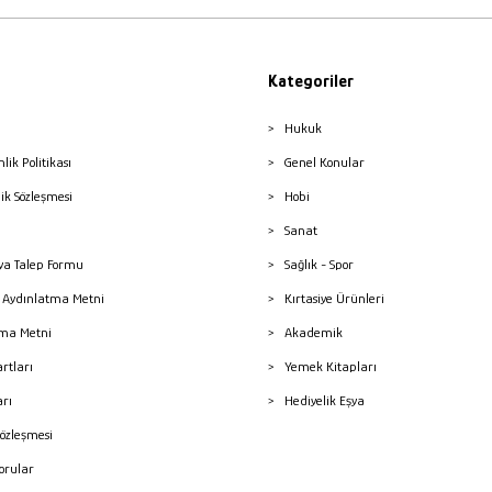
Kategoriler
Hukuk
nlik Politikası
Genel Konular
lik Sözleşmesi
Hobi
Sanat
a Talep Formu
Sağlık - Spor
sı Aydınlatma Metni
Kırtasiye Ürünleri
ma Metni
Akademik
artları
Yemek Kitapları
arı
Hediyelik Eşya
Sözleşmesi
Sorular