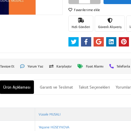
Favorilerime ekle
Hızlı Gönderi
Güvenli Alışveriş
Tavsiye Et
Yorum Yaz
Karşılaştır
Fiyat Alarmı
Telefonla
Ürün Açıklaması
Garanti ve Teslimat
Taksit Seçenekleri
Yorumla
Vüsale MUSALI
Yegane HÜSEYNOVA