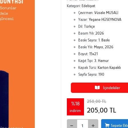
Kategori:
Edebiyat
Çevirmen:
Vüsale MUSALI
Yazar:
Yegane HÜSEYNOVA
Dil:
Türkçe
Basım Yılı:
2026
Baskı Sayısı:
1. Baskı
Baskı Yılı:
Mayıs, 2026
Boyut:
15x21
Kağıt Tipi:
3. Hamur
Kapak Türü:
Karton Kapaklı
Sayfa Sayısı:
190
İçindekiler
250,00 TL
%18
205,00 TL
indirim
Sepete Ekl