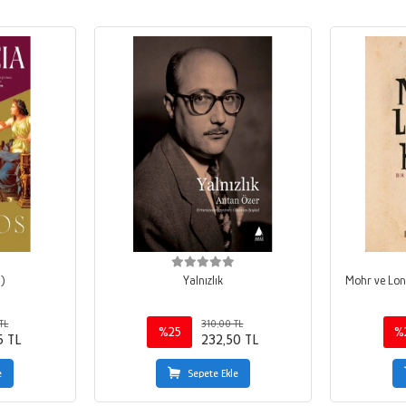
i)
Yalnızlık
Mohr ve Lond
TL
310,00 TL
%25
%
5 TL
232,50 TL
e
Sepete Ekle