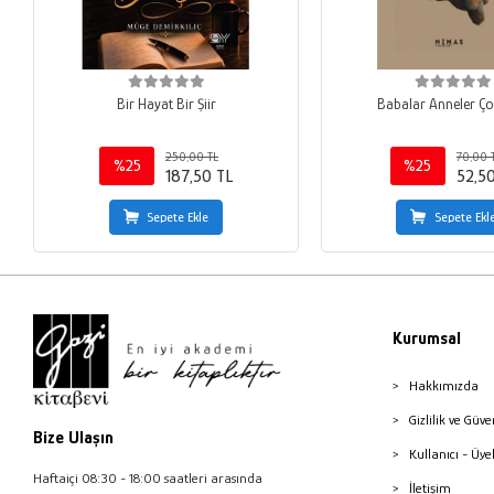
Bir Hayat Bir Şiir
Babalar Anneler Ço
250,00 TL
70,00 
%25
%25
187,50 TL
52,5
Sepete Ekle
Sepete Ekl
Kurumsal
Hakkımızda
Gizlilik ve Güve
Bize Ulaşın
Kullanıcı - Üye
Haftaiçi 08:30 - 18:00 saatleri arasında
İletişim