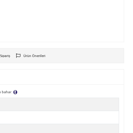
 Sipariş
Ürün Önerileri
r
cı bahar.
Tanıtım Metni