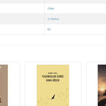
Ciltsiz
2. Hamur
82