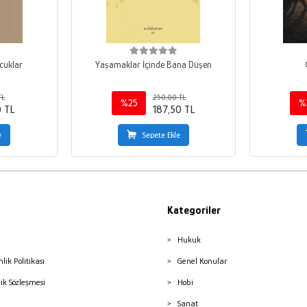
cuklar
Yaşamaklar İçinde Bana Düşen
TL
250,00 TL
%25
%
0 TL
187,50 TL
e
Sepete Ekle
Kategoriler
Hukuk
nlik Politikası
Genel Konular
lik Sözleşmesi
Hobi
Sanat