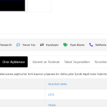
Tavsiye Et
Yorum Yaz
Karşılaştır
Fiyat Alarmı
Telefonla
Ürün Açıklaması
Garanti ve Teslimat
Taksit Seçenekleri
Yorumla
kerparesi yağmurlar Kırk kapının çingenesi bir daha çalar İçinde köçek tutar kışkırtı
Abdullah Nefes
2012
1.Baskı