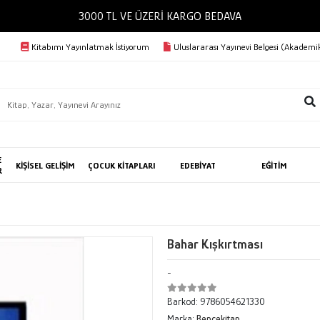
3000 TL VE ÜZERİ KARGO BEDAVA
Kitabımı Yayınlatmak İstiyorum
Uluslararası Yayınevi Belgesi (Akademik
E
KİŞİSEL GELİŞİM
ÇOCUK KİTAPLARI
EDEBİYAT
EĞİTİM
R
Bahar Kışkırtması
-
Barkod:
9786054621330
Marka:
Bencekitap