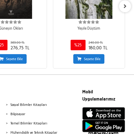
Güneşin Okları
Yeşile Düştüm
369,00 TL
240,00 TL
25
%25
276,75 TL
180,00 TL
Sepete Ekle
Sepete Ekle
Mobil
Uygulamalarımız
Sosyal Bilimler Kitapları
Bilgisayar
Temel Bilimler Kitapları
Mühendislik ve Teknik Kitaplar