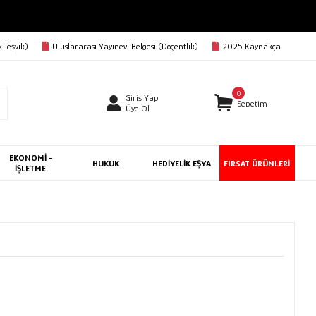
 Teşvik)
Uluslararası Yayınevi Belgesi (Doçentlik)
2025 Kaynakça
0
Giriş Yap
Sepetim
Üye Ol
EKONOMİ -
HUKUK
HEDİYELİK EŞYA
FIRSAT ÜRÜNLERİ
İŞLETME