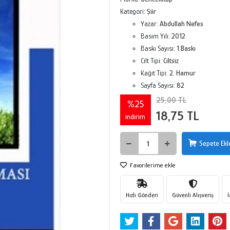
Kategori:
Şiir
Yazar:
Abdullah Nefes
Basım Yılı:
2012
Baskı Sayısı:
1.Baskı
Cilt Tipi:
Ciltsiz
Kağıt Tipi:
2. Hamur
Sayfa Sayısı:
82
25,00 TL
%25
18,75 TL
indirim
Sepete Ekl
Favorilerime ekle
Hızlı Gönderi
Güvenli Alışveriş